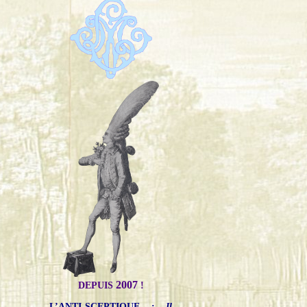
2007
DEPUIS
!
L’ANTI-SCEPTIQUE
:
Il