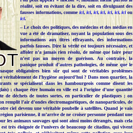
réalité, soit en évitant de la dire, soit en divulguant des
fausses informations, comme
ici
,
ici
,
ici
,
ici
,
ici
,
ici
,
ici
ou
ici
.
– Le choix des politiques, des médecins et des médias en
vue a été de dramatiser, noyant la population sous des
informations aux titres effrayants, des informations
parfois fausses. Dire la vérité est toujours nécessaire, et
affoler n’a jamais rien résolu, de même que faire peur
n’est pas un moyen de guérison. Au contraire, la
panique produit d’autres pathologies, de même que le
asque obligatoires bien sûr qui sont de véritables problèmes
ie véritablement de l’hygiène aujourd’hui ? Dans mon quartier, la
rants se spécialisent dans les hambourgeois comme disent les
ais) ; chaque être humain en ville est à l’origine d’une quantité
 de déchets de toutes sortes, en particulier de plastiques ; on
on remplit l’air d’ondes électromagnétiques, de nanoparticules, de
tre ciel devenu une véritable poubelle à satellites. Quand je vais
région parisienne, il m’arrive de ne croiser personne pendant une
ur les animaux sauvages qui sont ainsi moins dérangés, mais cela
est très éloignée de l’univers de beaucoup de citadins, qui vivent