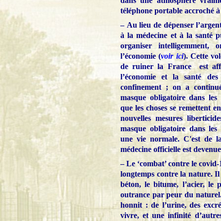
dans une atmosphère vraimen
téléphone portable accroché à l
– Au lieu de dépenser l’argen
à la médecine et à la santé p
organiser intelligemment, 
l’économie (
voir ici
). Cette vo
de ruiner la France est aff
l’économie et la santé des
confinement ; on a continué
masque obligatoire dans les l
que les choses se remettent en
nouvelles mesures libertici
masque obligatoire dans les
une vie normale. C'est de la
médecine officielle est devenue 
– Le ‘combat’ contre le covid
longtemps contre la nature. Il 
béton, le bitume, l’acier, le 
outrance par peur du naturel.
honnit : de l’urine, des excr
vivre, et une infinité d’aut