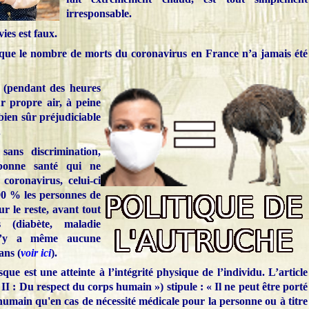
irresponsable.
ies est faux.
 que le nombre de morts du coronavirus en France n’a jamais été
r (pendant des heures
ur propre air, à peine
bien sûr préjudiciable
.
sans discrimination,
bonne santé qui ne
coronavirus, celui-ci
90 % les personnes de
our le reste, avant tout
es (diabète, maladie
 n’y a même aucune
ans (
voir ici
).
ue est une atteinte à l’intégrité physique de l’individu. L’article
II : Du respect du corps humain ») stipule : « Il ne peut être porté
s humain qu'en cas de nécessité médicale pour la personne ou à titre