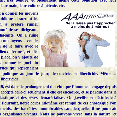
t très polluée, et plébiscitent même cette pollution avec leur
eur main, leur voiture à pétrole, etc.
t à donner les moyens
ublique et surtout les
on a préféré ruiner
lonté de ses dirigeants
ligeante. On a ruiné
 concitoyens avec le
 de le faire avec le
ieux 'fermés', et dès
 place, on y ajoute de
des comme le port du
 rues qui reprenaient
 politique au jour le jour, destructrice et liberticide. Même la
liberticide.
-19, est dans le prolongement de celui que l’homme a engagé depuis
accepte celle-ci seulement si elle est encadrée, et se parque dans le
plastique et des rêves dématérialisés. On javellise et désinfecte à
 Pourtant, notre corps lui-même est rempli de ces choses que l’on
éments, des bactéries innombrables sans lesquelles il ne pourrait
res organismes vivants. Nous ne pouvons vivre sans la nature, et