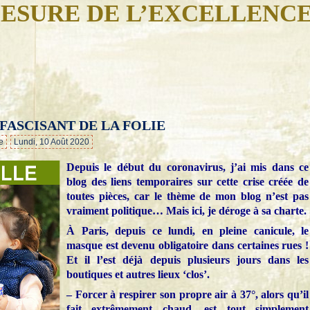
ESURE DE L’EXCELLENC
FASCISANT DE LA FOLIE
…
e
Lundi, 10 Août 2020
Depuis le début du coronavirus, j’ai mis dans ce
blog des liens temporaires sur cette crise créée de
toutes pièces, car le thème de mon blog n’est pas
vraiment politique… Mais ici, je déroge à sa charte.
À Paris, depuis ce lundi, en pleine canicule, le
masque est devenu obligatoire dans certaines rues !
Et il l’est déjà depuis plusieurs jours dans les
boutiques et autres lieux ‘clos’.
– Forcer à respirer son propre air à 37°, alors qu’il
fait extrêmement chaud, est tout simplement