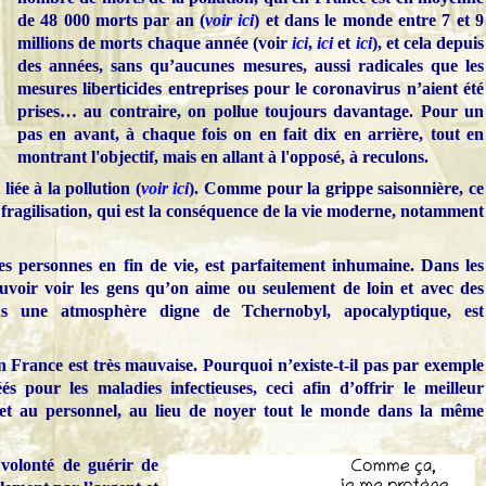
de 48 000 morts par an (
voir ici
) et dans le monde entre 7 et 9
millions de morts chaque année (voir
ici
,
ici
et
ici
), et cela depuis
des années, sans qu’aucunes mesures, aussi radicales que les
mesures liberticides entreprises pour le coronavirus n’aient été
prises… au contraire, on pollue toujours davantage. Pour un
pas en avant, à chaque fois on en fait dix en arrière, tout en
montrant l'objectif, mais en allant à l'opposé, à reculons.
liée à la pollution (
voir ici
). Comme pour la grippe saisonnière, ce
a fragilisation, qui est la conséquence de la vie moderne, notamment
s personnes en fin de vie, est parfaitement inhumaine. Dans les
voir voir les gens qu’on aime ou seulement de loin et avec des
s une atmosphère digne de Tchernobyl, apocalyptique, est
n France est très mauvaise. Pourquoi n’existe-t-il pas par exemple
s pour les maladies infectieuses, ceci afin d’offrir le meilleur
et au personnel, au lieu de noyer tout le monde dans la même
 volonté de guérir de