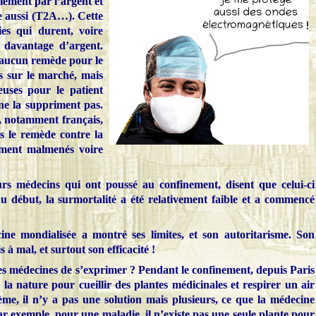
lement par l’argent et
e aussi (T2A…). Cette
es qui durent, voire
 davantage d’argent.
 aucun remède pour le
s sur le marché, mais
euses pour le patient
ne la suppriment pas.
s, notamment français,
rs le remède contre la
ement malmenés voire
rs médecins qui ont poussé au confinement, disent que celui-ci
u début, la surmortalité a été relativement faible et a commencé
ine mondialisée a montré ses limites, et son autoritarisme. Son
 à mal, et surtout son efficacité !
s médecines de s’exprimer ? Pendant le confinement, depuis Paris
s la nature pour cueillir des plantes médicinales et respirer un air
me, il n’y a pas une solution mais plusieurs, ce que la médecine
Par exemple, pour une maladie, il n’existe pas une seule plante pour