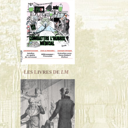
L
L
D
LM
ES
IVRES
E