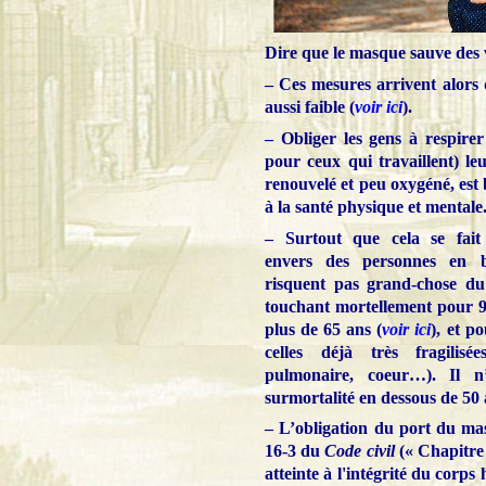
Dire que le masque sauve des v
– Ces mesures arrivent alors
aussi faible (
voir ici
).
– Obliger les gens à respire
pour ceux qui travaillent) le
renouvelé et peu oxygéné, est 
à la santé physique et mentale
– Surtout que cela se fait 
envers des personnes en 
risquent pas grand-chose du 
touchant mortellement pour 
plus de 65 ans (
voir ici
), et p
celles déjà très fragilisé
pulmonaire, coeur…). Il
surmortalité en dessous de 50 
– L’obligation du port du masq
16-3 du
Code civil
(« Chapitre 
atteinte à l'intégrité du corp