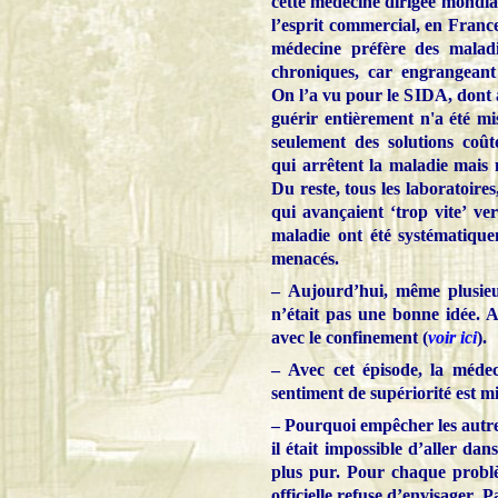
cette médecine dirigée mondia
l’esprit commercial, en Franc
médecine préfère des maladi
chroniques, car engrangeant
On l’a vu pour le SIDA, dont
guérir entièrement n'a été mi
seulement des solutions coût
qui arrêtent la maladie mais 
Du reste, tous les laboratoire
qui avançaient ‘trop vite’ ve
maladie ont été systématiqu
menacés.
– Aujourd’hui, même plusieu
n’était pas une bonne idée. A
avec le confinement (
voir ici
).
– Avec cet épisode, la médec
sentiment de supériorité est mis
– Pourquoi empêcher les autre
il était impossible d’aller dan
plus pur. Pour chaque problè
officielle refuse d’envisager. 