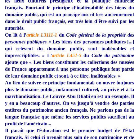
les lieux culturels prestigieux et la politique culturelle
français. Pourtant le principe d’inaliénabilité des biens du
domaine public, qui est un principe inscrit très anciennement
dans le droit public français, est très loin d’être suivi par les
autorités.
On lit à l’
article L3111-1
du
Code général de la propriété des
personnes publiques
« Les biens des personnes publiques [...]
qui relèvent du domaine public, sont inaliénables et
imprescriptibles. » L’
article L451-5
du
Code du patrimoine
ajoute que « Les biens constituant les collections des musées
de France appartenant à une personne publique font partie
de leur domaine public et sont, à ce titre, inaliénables. »
Au lieu de suivre ce principe fondamental, on ouvre toujours
plus le domaine public, notamment culturel, au privé et à la
marchandisation. Le Louvre Abu Dhabi en est un exemple. Il
y en a beaucoup d’autres. On va jusqu’à vendre des parties
entières du patrimoine ancien français. Ne parlons pas de la
langue française que même les services publics sacrifient au
profit de l'américain...
Il paraît que l'Éducation est le premier budget de l'État
français. Si celui-ci prenait plus soin de son patrimoine et de