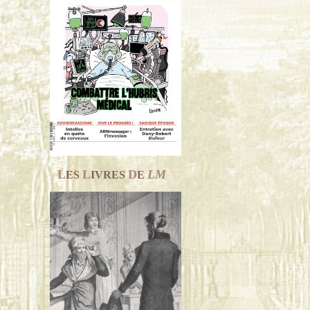
L
L
D
LM
ES
IVRES
E