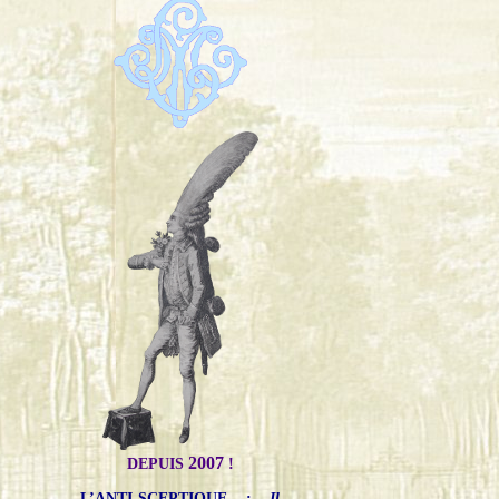
2007
DEPUIS
!
L’ANTI-SCEPTIQUE
:
Il