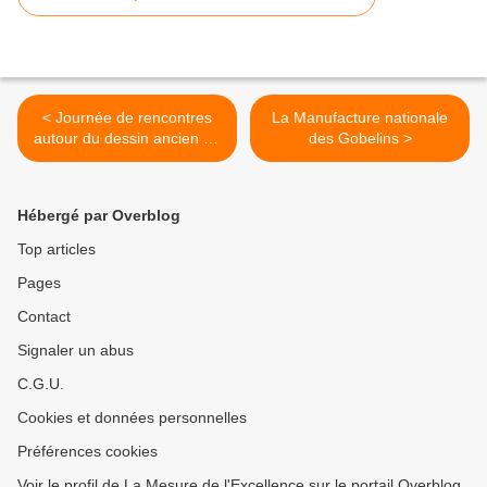
< Journée de rencontres
La Manufacture nationale
autour du dessin ancien au
des Gobelins >
Domaine départemental de
Sceaux
Hébergé par Overblog
Top articles
Pages
Contact
Signaler un abus
C.G.U.
Cookies et données personnelles
Préférences cookies
Voir le profil de La Mesure de l'Excellence sur le portail Overblog