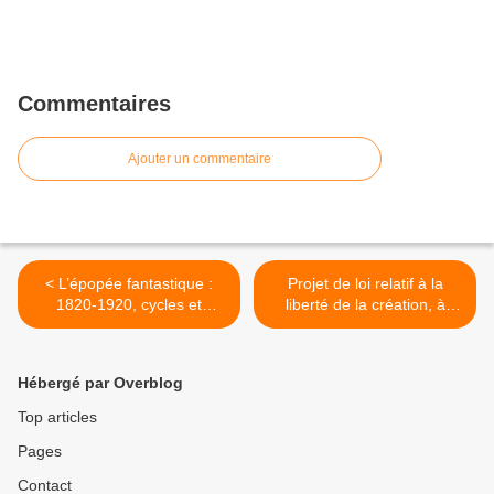
Commentaires
Ajouter un commentaire
< L’épopée fantastique :
Projet de loi relatif à la
1820-1920, cycles et
liberté de la création, à
motos.
l'architecture et au
patrimoine (22) : Trium par
artium honos. >
Hébergé par Overblog
Top articles
Pages
Contact