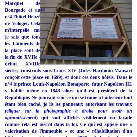
Marquet
de
Bourgade et au
n°4 l'hôtel Heuzé
de Vologer. Cela
m'interpelle car
je sais que tous
les bâtiments de
la place sont de
la fin du XVIIe -
début XVIIIe
siècles, construits sous Louis XIV (Jules Hardouin-Mansart
conçoit cette place en 1699), et donc ces deux hôtels. Dans le
n°4 le prince Louis-Napoléon Bonaparte, futur Napoléon III,
y habite même en 1848 alors qu'il est président de la
République. Ne pouvant voir ce qui se trame à l'intérieur tout
étant bien caché, je lis les panneaux autorisant les travaux
(
cliquer sur la photographie à droite pour avoir un
agrandissement
) qui sont affichés visiblement en façade
comme cela est inscrit dans la loi. Ce qui est appelé une «
valorisation de l'immeuble » et une « réhabilitation d'un