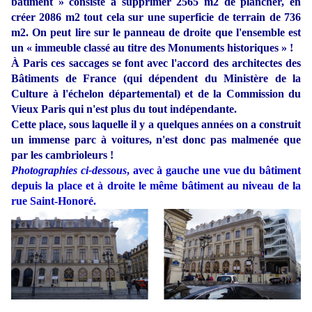
bâtiment » consiste à supprimer 2565 m2 de plancher, en
créer 2086 m2 tout cela sur une superficie de terrain de 736
m2. On peut lire sur le panneau de droite que l'ensemble est
un « immeuble classé au titre des Monuments historiques » !
À Paris ces saccages se font avec l'accord des architectes des
Bâtiments de France (qui dépendent du Ministère de la
Culture à l'échelon départemental) et de la Commission du
Vieux Paris qui n'est plus du tout indépendante.
Cette place, sous laquelle il y a quelques années on a construit
un immense parc à voitures, n'est donc pas malmenée que
par les cambrioleurs !
Photographies ci-dessous
, avec à gauche une vue du bâtiment
depuis la place et à droite le même bâtiment au niveau de la
rue Saint-Honoré.