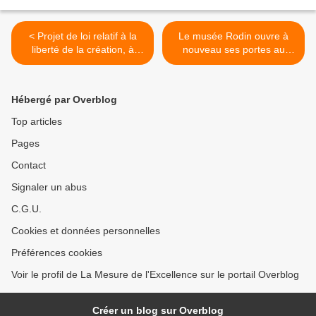
< Projet de loi relatif à la
Le musée Rodin ouvre à
liberté de la création, à
nouveau ses portes au
l'architecture et au
public >
patrimoine (10) : Que
restera-t-il des secteurs
Hébergé par Overblog
sauvegardés ?
Top articles
Pages
Contact
Signaler un abus
C.G.U.
Cookies et données personnelles
Préférences cookies
Voir le profil de La Mesure de l'Excellence sur le portail Overblog
Créer un blog sur Overblog