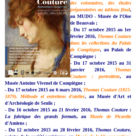
des volontaires, des études
préparatoires au tableau final
,
au MUDO - Musée de l’Oise
de Beauvais ;
-
Du 17 octobre 2015 au 1er
février 2016,
Thomas Couture
dans les collections du Palais
de Compiègne
, au Palais de
Compiègne ;
-
Du 17 octobre 2015 au 31
janvier 2016,
Thomas
Couture : portraitiste
,
au
Musée Antoine Vivenel de Compiègne
;
-
Du 17 octobre 2015 au 6 mars 2016,
Thomas Couture (1815-
1879). Méthode et entretiens d'atelier
,
au Musée d'Art et
d'Archéologie de Senlis ;
- Du 16 octobre 2015 au 21 février 2016,
Thomas Couture :
La fabrique des grands formats
, au
Musée de Picardie
d'Amiens ;
- Du 12 octobre 2015 au 28 février 2016,
Thomas Couture,