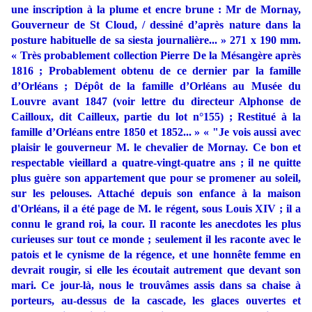
une inscription à la plume et encre brune : Mr de Mornay,
Gouverneur de St Cloud, / dessiné d’après nature dans la
posture habituelle de sa siesta journalière... » 271 x 190 mm.
« Très probablement collection Pierre De la Mésangère après
1816 ; Probablement obtenu de ce dernier par la famille
d’Orléans ; Dépôt de la famille d’Orléans au Musée du
Louvre avant 1847 (voir lettre du directeur Alphonse de
Cailloux, dit Cailleux, partie du lot n°155) ; Restitué à la
famille d’Orléans entre 1850 et 1852... » « "Je vois aussi avec
plaisir le gouverneur M. le chevalier de Mornay. Ce bon et
respectable vieillard a quatre-vingt-quatre ans
;
il ne quitte
plus guère son appartement que pour se promener au soleil,
sur les pelouses. Attaché depuis son enfance à la maison
d'Orléans, il a été page de M. le régent, sous Louis XIV ; il a
connu le grand roi, la cour. Il raconte les anecdotes les plus
curieuses sur tout ce monde ; seulement il les raconte avec le
patois et le cynisme de la régence, et une honnête femme en
devrait rougir, si elle les écoutait autrement que devant son
mari. Ce jour-là, nous le trouvâmes assis dans sa chaise à
porteurs, au-dessus de la cascade, les glaces ouvertes et