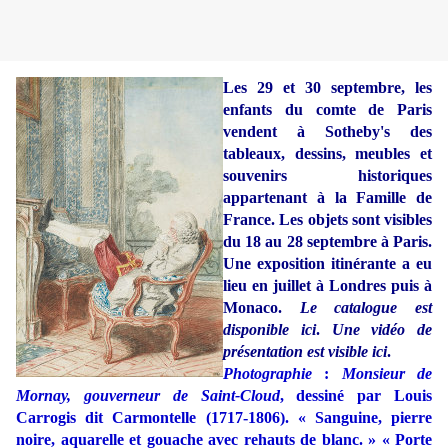
Les 29 et 30 septembre, les
enfants du comte de Paris
vendent à Sotheby's des
tableaux, dessins, meubles et
souvenirs historiques
appartenant à la Famille de
France. Les objets sont visibles
du 18 au 28 septembre à Paris.
Une exposition itinérante a eu
lieu en juillet à Londres puis à
Monaco.
Le catalogue est
disponible ici
.
Une vidéo de
présentation est visible ici
.
Photographie
:
Monsieur de
Mornay, gouverneur de Saint-Cloud
, dessiné par Louis
Carrogis dit Carmontelle (1717-1806). « Sanguine, pierre
noire, aquarelle et gouache avec rehauts de blanc. » « Porte