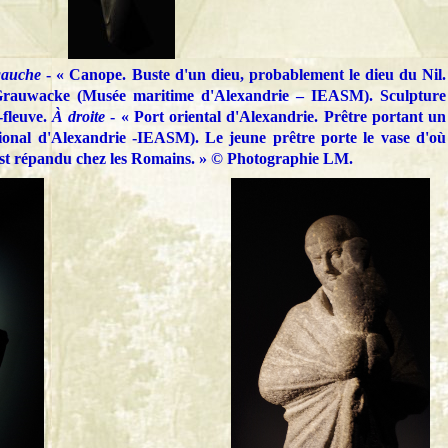
gauche
- « Canope. Buste d'un dieu, probablement le dieu du Nil.
 Grauwacke (Musée maritime d'Alexandrie – IEASM). Sculpture
-fleuve.
À droite
- « Port oriental d'Alexandrie. Prêtre portant un
ional d'Alexandrie -IEASM). Le jeune prêtre porte le vase d'où
'est répandu chez les Romains. » ©
Photographie
LM.