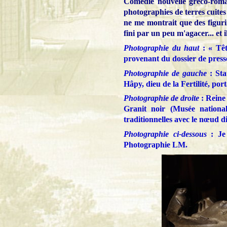
Comédie nouvelle gréco-rom
photographies de terres cuites
ne me montrait que des figurine
fini par un peu m'agacer... et 
Photographie du haut
: « Têt
provenant du dossier de presse
Photographie de gauche
: Sta
Hâpy, dieu de la Fertilité, p
Photographie de droite
: Reine 
Granit noir (Musée nationa
traditionnelles avec le nœud di
Photographie ci-dessous
: Je 
Photographie
LM.