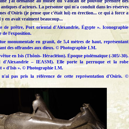
aine j'ai demandé au musée du Vatican de pouvoir prendre des
 antiques d'acteurs. La personne qui m'a conduit dans les réserves
s d'Osiris (je pense que c'était lui) en érection... ce qui à force a
il y en avait vraiment beaucoup...
e de prêtre, Port oriental d'Alexandrie, Égypte ». Iconographie
 de l'exposition.
tue monumentale en granit, de 5,4 mètres de haut, représentant
ortant des offrandes aux dieux. © Photographie LM.
vêtue en Isis (Thônis- Héracléion). Époque ptolémaïque (-305/-30).
l d'Alexandrie – IEASM). Elle porte la perruque et la robe
t « d'Isis ». ©
Photographie
LM.
n'ai pas pris la référence de cette représentation d'Osiris. ©