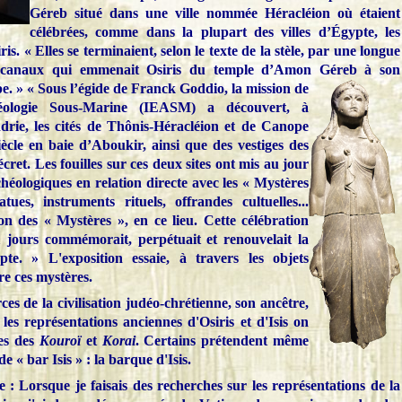
Géreb situé dans une ville nommée Héracléion où étaient
célébrées, comme dans la plupart des villes d’Égypte, les
s. « Elles se terminaient, selon le texte de la stèle, par une longue
s canaux qui emmenait Osiris du temple d’Amon Géreb à son
pe. »
« Sous l’égide de Franck Goddio, la mission de
héologie Sous-Marine (IEASM) a découvert, à
drie, les cités de Thônis-Héracléion et de Canope
ècle en baie d’Aboukir, ainsi que des vestiges des
ret. Les fouilles sur ces deux sites ont mis au jour
ologiques en relation directe avec les « Mystères
ues, instruments rituels, offrandes cultuelles...
ion des « Mystères », en ce lieu. Cette célébration
1 jours commémorait, perpétuait et renouvelait la
ypte. »
L'exposition essaie, à travers les objets
re ces mystères.
es de la civilisation judéo-chrétienne, son ancêtre,
les représentations anciennes d'Osiris et d'Isis on
ues des
Kouroï
et
Korai
. Certains prétendent même
e « bar Isis » : la barque d'Isis.
e : Lorsque je faisais des recherches sur les représentations de la