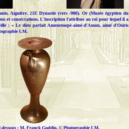
anis. Aiguière. 21E Dynastie (vers -900). Or (Musée égyptien du
ns et consécrations. L'inscription l'attribue au roi pour lequel il a
cueille : « Le dieu parfait Amenemopé-aimé-d'Amon, aimé d'Osiris
tographie
LM.
i-dessous
: M. Franck Goddio.
©
Photographie
LM.