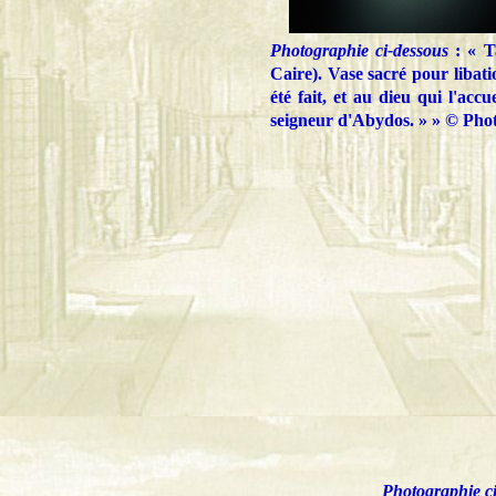
Photographie ci-dessous
: « T
Caire). Vase sacré pour libatio
été fait, et au dieu qui l'ac
seigneur d'Abydos. » » ©
Pho
Photographie c