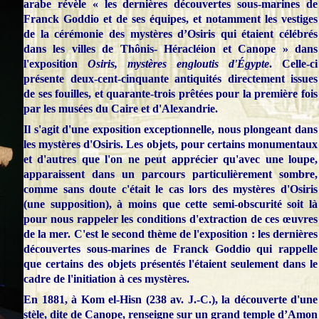
arabe révèle « les dernières découvertes sous-marines de
Franck Goddio et de ses équipes, et notamment les vestiges
de la cérémonie des mystères d’Osiris qui étaient célébrés
dans les villes de Thônis- Héracléion et Canope » dans
l'exposition
Osiris, mystères engloutis d'Égypte
. Celle-ci
présente deux-cent-cinquante antiquités directement issues
de ses fouilles, et quarante-trois prêtées pour la première fois
par les musées du Caire et d'Alexandrie.
Il s'agit d'une exposition exceptionnelle, nous plongeant dans
les mystères d'Osiris. Les objets, pour certains monumentaux
et d'autres que l'on ne peut apprécier qu'avec une loupe,
apparaissent dans un parcours particulièrement sombre,
comme sans doute c'était le cas lors des mystères d'Osiris
(une supposition), à moins que cette semi-obscurité soit là
pour nous rappeler les conditions d'extraction de ces œuvres
de la mer. C'est le second thème de l'exposition : les dernières
découvertes sous-marines de Franck Goddio qui rappelle
que certains des objets présentés l'étaient seulement dans le
cadre de l'initiation à ces mystères.
En 1881, à Kom el-Hisn (238 av. J.-C.), la découverte d'une
stèle, dite de Canope, renseigne sur un grand temple d’Amon