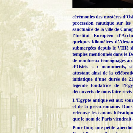
cérémonies des mystères d’Osiri
procession nautique sur le
sanctuaire de la ville de Cano
l’Institut Européen d’Arc
quelques kilomètres d’Alexan
submergées depuis le VIIIè si
temples mentionnés dans le Déc
de nombreux témoignages arché
d’Osiris » : monuments, stat
attestant ainsi de la célébrat
initiatique d’une durée de 2
légende fondatrice de l’Ég
découverts de nous faire reviv
L'Égypte antique est aux sourc
et de la gréco-romaine. Dans 
retrouve les canons hiératiq
que le nom de Paris viendrait d
Pour finir, une petite anecdot