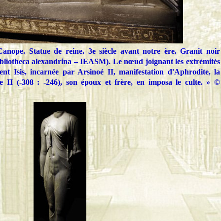
anope. Statue de reine. 3e siècle avant notre ère. Granit noir
ibliotheca alexandrina – IEASM). Le nœud joignant les extrémités
ent Isis, incarnée par Arsinoé II, manifestation d'Aphrodite, la
e II (-308 : -246), son époux et frère, en imposa le culte. » ©