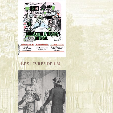
L
L
D
LM
ES
IVRES
E