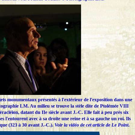
ets monumentaux présentés à l'extérieur de l'exposition dans une
tographie LM. Au milieu se trouve la stèle dite de Ptolémée VIII
racléion, datant du IIe siècle avant J.-C. Elle fait à peu près six
s l'entourent avec à sa droite une reine et à sa gauche un roi. Ils
que (323 à 30 avant J.-C.).
Voir la vidéo de cet article de Le Point
.