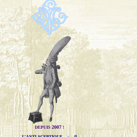
2007
DEPUIS
!
L’ANTI-SCEPTIQUE
:
Il