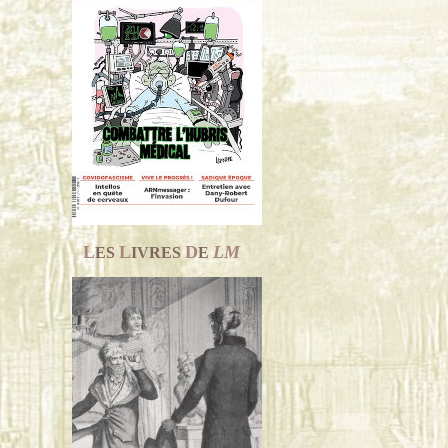
L
L
D
LM
ES
IVRES
E