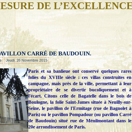
ESURE DE L’EXCELLENC
 PAVILLON CARRÉ DE BAUDOUIN.
…
e
Jeudi, 26 Novembre 2015
Paris et sa banlieue ont conservé quelques rares
folies du XVIIIe siècle : ces villas construites en
campagne, mais près de la ville, permettant à leur
propriétaire de se divertir bucoliquement et à
l'écart. Citons celle de Bagatelle dans le bois de
Boulogne, la folie Saint-James située à Neuilly-sur-
Seine, le pavillon de l'Ermitage (rue de Bagnolet à
Paris) ou le pavillon Pompadour (ou pavillon Carré
de Baudouin) situé rue de Ménilmontant dans le
20e arrondissement de Paris.