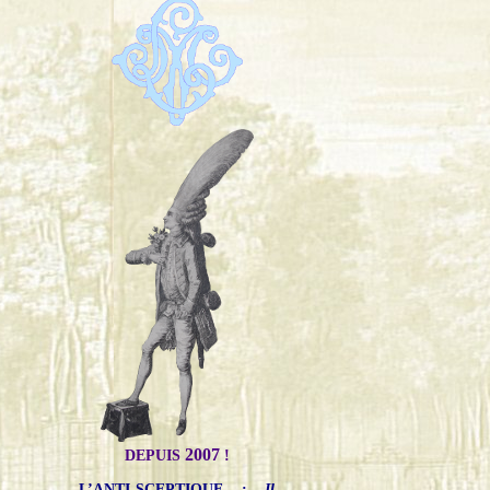
2007
DEPUIS
!
L’ANTI-SCEPTIQUE
:
Il