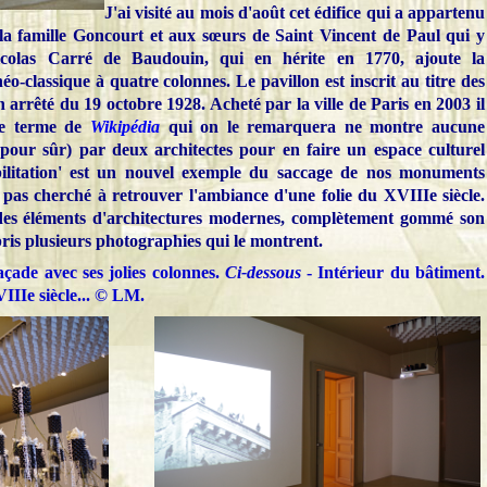
J'ai visité au mois d'août cet édifice qui a appartenu
a famille Goncourt et aux sœurs de Saint Vincent de Paul qui y
icolas Carré de Baudouin, qui en hérite en 1770, ajoute la
o-classique à quatre colonnes. Le pavillon est inscrit au titre des
arrêté du 19 octobre 1928. Acheté par la ville de Paris en 2003 il
 le terme de
Wikipédia
qui on le remarquera ne montre aucune
. pour sûr) par deux architectes pour en faire un espace culturel
bilitation' est un nouvel exemple du saccage de nos monuments
t pas cherché à retrouver l'ambiance d'une folie du XVIIIe siècle.
s des éléments d'architectures modernes, complètement gommé son
 pris plusieurs photographies qui le montrent.
çade avec ses jolies colonnes.
Ci-dessous
- Intérieur du bâtiment.
IIIe siècle... © LM.