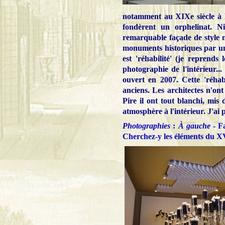
notamment au XIXe siècle à l
fondèrent un orphelinat. N
remarquable façade de style né
monuments historiques par un 
est 'réhabilité' (je reprends
photographie de l'intérieur..
ouvert en 2007. Cette 'réha
anciens. Les architectes n'on
Pire il ont tout blanchi, mi
atmosphère à l'intérieur. J'ai
Photographies
:
À gauche
- Fa
Cherchez-y les éléments du XV