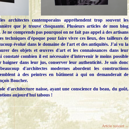
 les architectes contemporains appréhendent trop souvent les
ière que je trouve choquante. Plusieurs articles de mon blog
s. Je ne comprends pas pourquoi on ne fait pas appel à des artisans
les techniques d'époque pour faire vivre ces lieux, des tailleurs de
aucoup évolué dans le domaine de l'art et des antiquités. J'ai vu la
aurer des objets et œuvres d'art et les connaissances dans leur
ai constaté combien il est nécessaire d'intervenir le moins possible
er baigner dans leur jus, conserver leur authenticité. Je suis donc
eaucoup d'architectes modernes abordent les constructions
ssemblent à des peintres en bâtiment à qui on demanderait de
nçois Boucher.
cole d'architecture naisse, ayant une conscience du beau, du goût,
notions aujourd'hui tabous !
Article suivant →