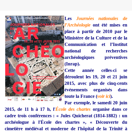
Les
Journées nationales de
l’Archéologie
ont été mises en
place à partir de 2010 par le
Ministère de la Culture et de la
Communication et l’Institut
national de recherches
archéologiques préventives
(Inrap).
Cette année celles-ci se
déroulent les 19, 20 et 21 juin
2015, avec plus de cinq-cents
événements organisés dans
toute la France (
voir ici
).
Par exemple, le samedi 20 juin
2015, de 11 h à 17 h, l'
École des chartes
organise dans ce
cadre trois conférences : « Jules Quicherat (1814-1882) : un
archéologue à l'École des chartes », « Découverte du
cimetière médiéval et moderne de l'hôpital de la Trinité à