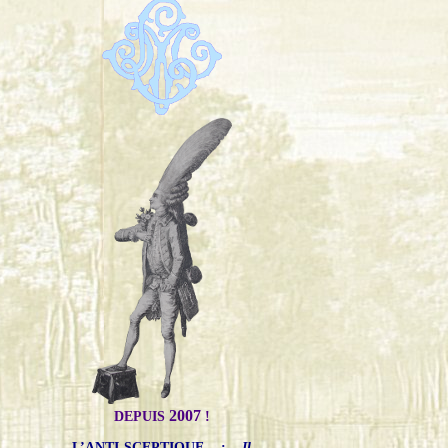
2007
DEPUIS
!
L’ANTI-SCEPTIQUE
:
Il