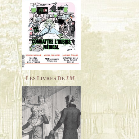
L
L
D
LM
ES
IVRES
E