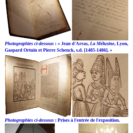
Photographies ci-dessous
: « Jean d'Arras,
La Mélusine
, Lyon,
Gaspard Ortuin et Pierre Schenck, s.d. [1485-1486]. »
Photographies ci-dessous
: Prises à l'entrée de l'exposition.