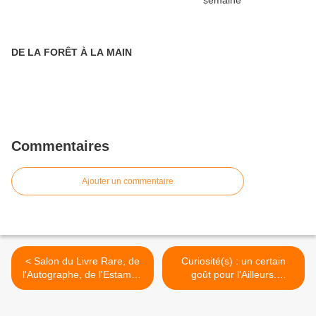
DE LA FORÊT À LA MAIN
Commentaires
Ajouter un commentaire
< Salon du Livre Rare, de
Curiosité(s) : un certain
l'Autographe, de l'Estampe
goût pour l'Ailleurs.
et du Dessin.
Collectionneurs angevins
du XIXe siècle. >