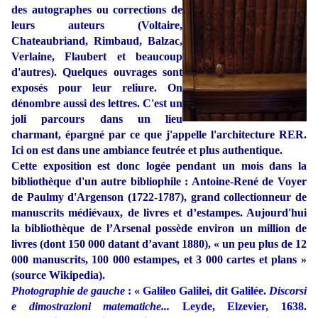
des autographes ou corrections de
leurs auteurs (Voltaire,
Chateaubriand, Rimbaud, Balzac,
Verlaine, Flaubert et beaucoup
d'autres). Quelques ouvrages sont
exposés pour leur reliure. On
dénombre aussi des lettres. C'est un
joli parcours dans un lieu
charmant, épargné par ce que j'appelle l'architecture RER.
Ici on est dans une ambiance feutrée et plus authentique.
Cette exposition est donc logée pendant un mois dans la
bibliothèque d'un autre bibliophile : Antoine-René de Voyer
de Paulmy d'Argenson (1722-1787), grand collectionneur de
manuscrits médiévaux, de livres et d’estampes. Aujourd'hui
la bibliothèque de l’Arsenal possède environ un million de
livres (dont 150 000 datant d’avant 1880), « un peu plus de 12
000 manuscrits, 100 000 estampes, et 3 000 cartes et plans »
(source Wikipedia).
Photographie de gauche
: « Galileo Galilei, dit Galilée.
Discorsi
e dimostrazioni matematiche...
Leyde, Elzevier, 1638.