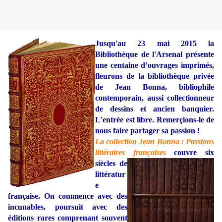
Jusqu'au 23 mai 2015 la
Bibliothèque de l'Arsenal présente
une centaine d’ouvrages imprimés,
fleurons de la bibliothèque privée
de Jean Bonna, bibliophile
contemporain, aussi collectionneur
de dessins et ancien banquier.
L'entrée est libre. Remerçions-le de
nous faire partager sa passion !
La collection Jean Bonna : Passions
littéraires françaises
couvre six
siècles de
littératur
e
française. On commence avec des
incunables, poursuit avec des
éditions rares comprenant souvent