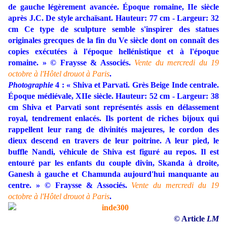
de gauche légèrement avancée. Époque romaine, IIe siècle
après J.C. De style archaïsant. Hauteur: 77 cm - Largeur: 32
cm Ce type de sculpture semble s'inspirer des statues
originales grecques de la fin du Ve siècle dont on connaît des
copies exécutées à l'époque hellénistique et à l'époque
romaine. » © Fraysse & Associés.
Vente du mercredi du 19
octobre à l'Hôtel drouot à Paris
.
Photographie
4 : « Shiva et Parvati. Grès Beige Inde centrale.
Époque médiévale, XIIe siècle. Hauteur: 52 cm - Largeur: 38
cm Shiva et Parvati sont représentés assis en délassement
royal, tendrement enlacés. Ils portent de riches bijoux qui
rappellent leur rang de divinités majeures, le cordon des
dieux descend en travers de leur poitrine. A leur pied, le
buffle Nandi, véhicule de Shiva est figuré au repos. Il est
entouré par les enfants du couple divin, Skanda à droite,
Ganesh à gauche et Chamunda aujourd'hui manquante au
centre. » © Fraysse & Associés.
Vente du mercredi du 19
octobre à l'Hôtel drouot à Paris
.
© Article
LM