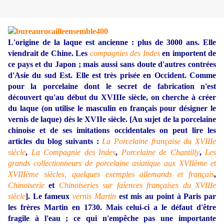
L'origine de la laque est ancienne : plus de 3000 ans. Elle
viendrait de Chine. Les
compagnies des Indes
en importent de
ce pays et du Japon ; mais aussi sans doute d'autres contrées
d'Asie du sud Est. Elle est très prisée en Occident. Comme
pour la porcelaine dont le secret de fabrication n'est
découvert qu'au début du XVIIIe siècle, on cherche à créer
du laque (on utilise le masculin en français pour désigner le
vernis de laque) dès le XVIIe siècle. [Au sujet de la porcelaine
chinoise et de ses imitations occidentales on peut lire les
articles du blog suivants :
La Porcelaine française du XVIIIe
siècle
,
La Compagnie des Indes
,
Porcelaine de Chantilly
,
Les
grands collectionneurs de porcelaine asiatique aux XVIIème et
XVIIIème siècles, quelques exemples allemands et français
,
Chinoiserie
et
Chinoiseries sur faïences françaises du XVIIIe
siècle
]. Le fameux
vernis Martin
est mis au point à Paris par
les frères Martin en 1730. Mais celui-ci a le défaut d'être
fragile à l'eau ; ce qui n'empêche pas une importante