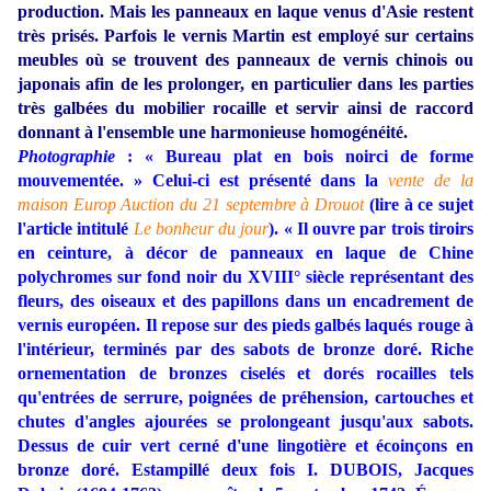
production. Mais les panneaux en laque venus d'Asie restent
très prisés. Parfois le vernis Martin est employé sur certains
meubles où se trouvent des panneaux de vernis chinois ou
japonais afin de les prolonger, en particulier dans les parties
très galbées du mobilier rocaille et servir ainsi de raccord
donnant à l'ensemble une harmonieuse homogénéité.
Photographie
: « Bureau plat en bois noirci de forme
mouvementée. » Celui-ci est présenté dans la
vente de la
maison Europ Auction du 21 septembre à Drouot
(lire à ce sujet
l'article intitulé
Le bonheur du jour
). « Il ouvre par trois tiroirs
en ceinture, à décor de panneaux en laque de Chine
polychromes sur fond noir du XVIII° siècle représentant des
fleurs, des oiseaux et des papillons dans un encadrement de
vernis européen. Il repose sur des pieds galbés laqués rouge à
l'intérieur, terminés par des sabots de bronze doré. Riche
ornementation de bronzes ciselés et dorés rocailles tels
qu'entrées de serrure, poignées de préhension, cartouches et
chutes d'angles ajourées se prolongeant jusqu'aux sabots.
Dessus de cuir vert cerné d'une lingotière et écoinçons en
bronze doré. Estampillé deux fois I. DUBOIS, Jacques