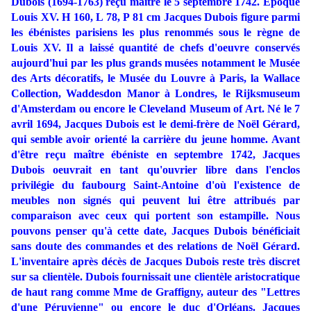
Dubois (1694-1763) reçu maître le 5 septembre 1742. Époque
Louis XV. H 160, L 78, P 81 cm Jacques Dubois figure parmi
les ébénistes parisiens les plus renommés sous le règne de
Louis XV. Il a laissé quantité de chefs d'oeuvre conservés
aujourd'hui par les plus grands musées notamment le Musée
des Arts décoratifs, le Musée du Louvre à Paris, la Wallace
Collection, Waddesdon Manor à Londres, le Rijksmuseum
d'Amsterdam ou encore le Cleveland Museum of Art. Né le 7
avril 1694, Jacques Dubois est le demi-frère de Noël Gérard,
qui semble avoir orienté la carrière du jeune homme. Avant
d'être reçu maître ébéniste en septembre 1742, Jacques
Dubois oeuvrait en tant qu'ouvrier libre dans l'enclos
privilégie du faubourg Saint-Antoine d'où l'existence de
meubles non signés qui peuvent lui être attribués par
comparaison avec ceux qui portent son estampille. Nous
pouvons penser qu'à cette date, Jacques Dubois bénéficiait
sans doute des commandes et des relations de Noël Gérard.
L'inventaire après décès de Jacques Dubois reste très discret
sur sa clientèle. Dubois fournissait une clientèle aristocratique
de haut rang comme Mme de Graffigny, auteur des "Lettres
d'une Péruvienne" ou encore le duc d'Orléans. Jacques