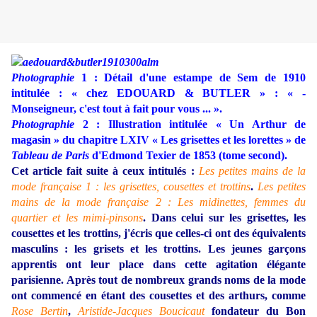
Photographie
1 : Détail d'une estampe de Sem de 1910
intitulée : « chez EDOUARD & BUTLER » : « -
Monseigneur, c'est tout à fait pour vous ... ».
Photographie
2 : Illustration intitulée « Un Arthur de
magasin » du chapitre LXIV « Les grisettes et les lorettes » de
Tableau de Paris
d'Edmond Texier de 1853 (tome second).
Cet article fait suite à ceux intitulés :
Les petites mains de la
mode française 1 : les grisettes, cousettes et trottins
.
Les petites
mains de la mode française 2 : Les midinettes, femmes du
quartier et les mimi-pinsons
.
Dans celui sur les grisettes, les
cousettes et les trottins, j'écris que celles-ci ont des équivalents
masculins : les grisets et les trottins. Les jeunes garçons
apprentis ont leur place dans cette agitation élégante
parisienne. Après tout de nombreux grands noms de la mode
ont commencé en étant des cousettes et des arthurs, comme
Rose Bertin
,
Aristide-Jacques Boucicaut
fondateur du Bon