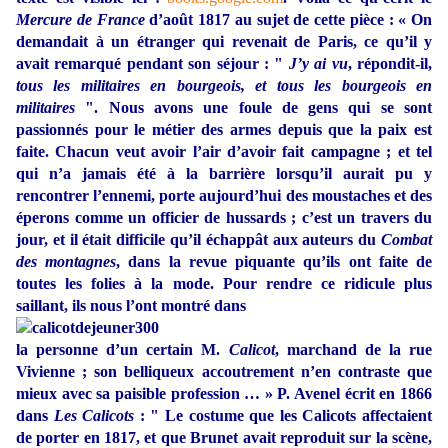
Mercure de France
d’août 1817 au sujet de cette pièce : « On
demandait à un étranger qui revenait de Paris, ce qu’il y
avait remarqué pendant son séjour : "
J’y ai vu
, répondit-il,
tous les militaires en bourgeois, et tous les bourgeois en
militaires
". Nous avons une foule de gens qui se sont
passionnés pour le métier des armes depuis que la paix est
faite. Chacun veut avoir l’air d’avoir fait campagne ; et tel
qui n’a jamais été à la barrière lorsqu’il aurait pu y
rencontrer l’ennemi, porte aujourd’hui des moustaches et des
éperons comme un officier de hussards ; c’est un travers du
jour, et il était difficile qu’il échappât aux auteurs du
Combat
des montagnes
, dans la revue piquante qu’ils ont faite de
toutes les folies à la mode. Pour rendre ce ridicule plus
saillant, ils nous l’ont montré dans
la personne d’un certain M.
Calicot
, marchand de la rue
Vivienne ; son belliqueux accoutrement n’en contraste que
mieux avec sa paisible profession … » P. Avenel écrit en 1866
dans
Les Calicots
: " Le costume que les Calicots affectaient
de porter en 1817, et que Brunet avait reproduit sur la scène,