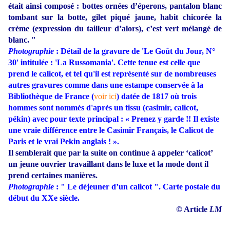
était ainsi composé : bottes ornées d’éperons, pantalon blanc
tombant sur la botte, gilet piqué jaune, habit chicorée la
crème (expression du tailleur d’alors), c’est vert mélangé de
blanc. "
Photographie
: Détail de la gravure de 'Le Goût du Jour, N°
30' intitulée : 'La Russomania'. Cette tenue est celle que
prend le calicot, et tel qu'il est représenté sur de nombreuses
autres gravures comme dans une estampe conservée à la
Bibliothèque de France (
voir ici
) datée de 1817 où trois
hommes sont nommés d'après un tissu (casimir, calicot,
pékin) avec pour texte principal : « Prenez y garde !! Il existe
une vraie différence entre le Casimir Français, le Calicot de
Paris et le vrai Pekin anglais ! ».
Il semblerait que par la suite on continue à appeler ‘calicot’
un jeune ouvrier travaillant dans le luxe et la mode dont il
prend certaines manières.
Photographie
: " Le déjeuner d’un calicot ". Carte postale du
début du XXe siècle.
© Article
LM