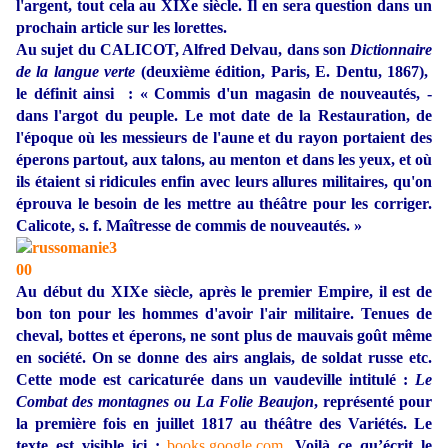
l'argent, tout cela au XIXe siècle. Il en sera question dans un
prochain article sur les lorettes.
Au sujet du CALICOT, Alfred Delvau, dans son
Dictionnaire
de la langue verte
(deuxième édition, Paris, E. Dentu, 1867),
le définit ainsi : « Commis d'un magasin de nouveautés, -
dans l'argot du peuple. Le mot date de la Restauration, de
l'époque où les messieurs de l'aune et du rayon portaient des
éperons partout, aux talons, au menton et dans les yeux, et où
ils étaient si ridicules enfin avec leurs allures militaires, qu'on
éprouva le besoin de les mettre au théâtre pour les corriger.
Calicote, s. f. Maîtresse de commis de nouveautés. »
Au début du XIXe siècle, après le premier Empire, il est de
bon ton pour les hommes d'avoir l'air militaire. Tenues de
cheval, bottes et éperons, ne sont plus de mauvais goût même
en société. On se donne des airs anglais, de soldat russe etc.
Cette mode est caricaturée dans un vaudeville intitulé :
Le
Combat des montagnes ou La Folie Beaujon
, représenté pour
la première fois en juillet 1817 au théâtre des Variétés. Le
texte est visible ici :
books.google.com
. Voilà ce qu’écrit le