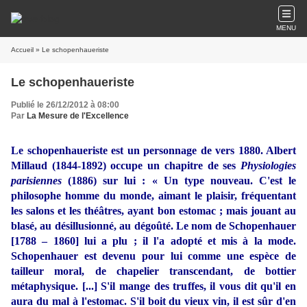
MENU
Accueil
» Le schopenhaueriste
Le schopenhaueriste
Publié le 26/12/2012 à 08:00
Par
La Mesure de l'Excellence
Le schopenhaueriste est un personnage de vers 1880. Albert
Millaud (1844-1892) occupe un chapitre de ses
Physiologies
parisiennes
(1886) sur lui : « Un type nouveau. C'est le
philosophe homme du monde, aimant le plaisir, fréquentant
les salons et les théâtres, ayant bon estomac ; mais jouant au
blasé, au désillusionné, au dégoûté. Le nom de Schopenhauer
[1788 – 1860] lui a plu ; il l'a adopté et mis à la mode.
Schopenhauer est devenu pour lui comme une espèce de
tailleur moral, de chapelier transcendant, de bottier
métaphysique. [...] S'il mange des truffes, il vous dit qu'il en
aura du mal à l'estomac. S'il boit du vieux vin, il est sûr d'en