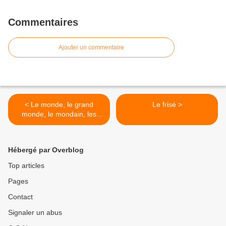
Commentaires
Ajouter un commentaire
< Le monde, le grand
Le frisé >
monde, le mondain, les
mondanités, la femme et
l'homme du monde et la
grande dame.
Hébergé par Overblog
Top articles
Pages
Contact
Signaler un abus