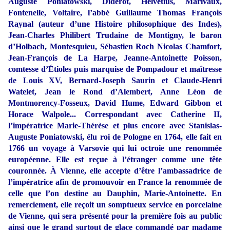
Auguste Poniatowski, Diderot, Helvétius, Marivaux,
Fontenelle, Voltaire, l’abbé Guillaume Thomas François
Raynal (auteur d’une Histoire philosophique des Indes),
Jean-Charles Philibert Trudaine de Montigny, le baron
d’Holbach, Montesquieu, Sébastien Roch Nicolas Chamfort,
Jean-François de La Harpe, Jeanne-Antoinette Poisson,
comtesse d’Étioles puis marquise de Pompadour et maîtresse
de Louis XV, Bernard-Joseph Saurin et Claude-Henri
Watelet, Jean le Rond d’Alembert, Anne Léon de
Montmorency-Fosseux, David Hume, Edward Gibbon et
Horace Walpole... Correspondant avec Catherine II,
l’impératrice Marie-Thérèse et plus encore avec Stanislas-
Auguste Poniatowski, élu roi de Pologne en 1764, elle fait en
1766 un voyage à Varsovie qui lui octroie une renommée
européenne. Elle est reçue à l’étranger comme une tête
couronnée. À Vienne, elle accepte d’être l’ambassadrice de
l’impératrice afin de promouvoir en France la renommée de
celle que l’on destine au Dauphin, Marie-Antoinette. En
remerciement, elle reçoit un somptueux service en porcelaine
de Vienne, qui sera présenté pour la première fois au public
ainsi que le grand surtout de glace commandé par madame