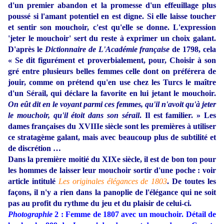
d'un premier abandon et la promesse d'un effeuillage plus
poussé si l'amant potentiel en est digne. Si elle laisse toucher
et sentir son mouchoir, c'est qu'elle se donne. L'expression
'jeter le mouchoir' sert du reste à exprimer un choix galant.
D'après le
Dictionnaire de L'Académie française
de 1798, cela
« Se dit figurément et proverbialement, pour, Choisir à son
gré entre plusieurs belles femmes celle dont on préférera de
jouir, comme on prétend qu'en use chez les Turcs le maître
d'un Sérail, qui déclare la favorite en lui jetant le mouchoir.
On eût dit en le voyant parmi ces femmes, qu'il n'avoit qu'à jeter
le mouchoir, qu'il étoit dans son sérail
. Il est familier. » Les
dames françaises du XVIIIe siècle sont les premières à utiliser
ce stratagème galant, mais avec beaucoup plus de subtilité et
de discrétion …
Dans la première moitié du XIXe siècle, il est de bon ton pour
les hommes de laisser leur mouchoir sortir d'une poche : voir
article intitulé
Les originales élégances de 1803
. De toutes les
façons, il n'y a rien dans la panoplie de l'élégance qui ne soit
pas au profit du rythme du jeu et du plaisir de celui-ci.
Photographie
2 : Femme de 1807 avec un mouchoir. Détail de