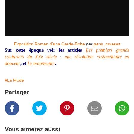
Exposition Roman d'une Garde-Robe
par
paris_musees
Sur cette époque voir les articles
Les premiers grands
couturiers du XXe siècle : une révolution vestimentaire en
douceur
, et
Le mannequin
.
#La Mode
Partager
Vous aimerez aussi