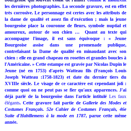
les dernières photographies.
La seconde gravure, est en effet
très corrosive. Le personnage est certes avec les attributs de
la dame de qualité et assez fin d'exécution ; mais la jeune
bourgeoise place la couronne de fleurs, symbole nuptial et
amoureux, autour de son chien … Quant au texte qui
accompagne l'image, il est sans équivoque : « Jeune
Bourgeoise assise dans une promenade publique,
contrefaisant la Dame de qualité en minaudant avec son
chien : elle en grand chapeau en rosettes et grandes boucles à
l'Américaine. » Cette estampe est gravée par Nicolas Dupin le
Jeune (né en 1753) d'après Watteau fils (François Louis
Joseph Watteau :1758-1823) et date du dernier tiers du
XVIIIe siècle. Le visage de ce caractère est cependant joli :
comme quoi on ne peut pas se fier qu'aux apparences. J'ai
déjà parlé de la bourgeoise dans l'article intitulé
Les faux
élégants
. Cette gravure fait partie de
Gallerie des Modes et
Costumes Français. 52e Cahier de Costumes Français, 46e
Suite d'Habillemens à la mode en 1787
, parue cette même
année.