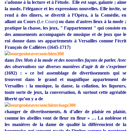
s'adonne à la lecture et à l’étude. Elle est sage, galante ; aime
la mode, l’élégance et les expressions nouvelles. Elle invite, se
rend à des dîners, se divertit à l’Opéra, à la Comédie, en
allant au Cours (
Le Cours
) ou dans d'autres lieux à la mode ;
pratique la chasse, les jeux, " l’appartement " qui consiste en
des amusements accompagnés de musique et de jeux que le
roi donne dans ses appartements à Versailles comme l’écrit
François de Callières (1645-1717)
dans
Des Mots à la mode et des nouvelles façons de parler. Avec
des observations sur diverses manières d’agir & de s’exprimer
(1692) : « ce bel assemblage de divertissements qui se
trouvent dans le grand et magnifique appartement de
Versailles : la musique, la danse, la collation, les liqueurs,
toute sorte de jeux, la conversation, & surtout cette agréable
liberté qu’on y a de
changer de divertissements, & d’aller de plaisir en plaisir,
comme les abeilles vont de fleur en fleur » … La noblesse et
les manières de la dame de qualité la différencient de la
bourgeoise qui souvent essaie de l'imiter
comme le montrent