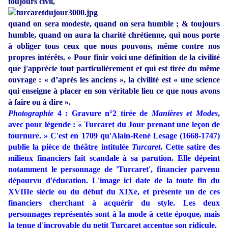
toujours civil,
quand on sera modeste, quand on sera humble ; & toujours
humble, quand on aura la charité chrétienne, qui nous porte
à obliger tous ceux que nous pouvons, même contre nos
propres intérêts.
»
Pour finir voici une définition de la civilité
que j'apprécie tout particulièrement et qui est tirée du même
ouvrage : « d’après les anciens », la civilité est « une science
qui enseigne à placer en son véritable lieu ce que nous avons
à faire ou à dire ».
Photographie
4 : Gravure n°2 tirée de
Manières et Modes
,
avec pour légende : « Turcaret du Jour prenant une leçon de
tournure. » C'est en 1709 qu'Alain-René Lesage (1668-1747)
publie la pièce de théâtre intitulée
Turcaret
. Cette satire des
milieux financiers fait scandale à sa parution. Elle dépeint
notamment le personnage de 'Turcaret', financier parvenu
dépourvu d'éducation. L'image ici date de la toute fin du
XVIIIe siècle ou du début du XIXe, et présente un de ces
financiers cherchant à acquérir du style. Les deux
personnages représentés sont à la mode à cette époque, mais
la tenue d'incroyable du petit Turcaret accentue son ridicule.