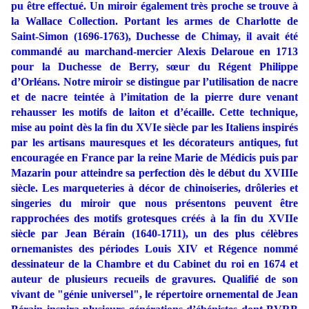
pu être effectué. Un miroir également très proche se trouve à
la Wallace Collection. Portant les armes de Charlotte de
Saint-Simon (1696-1763), Duchesse de Chimay, il avait été
commandé au marchand-mercier Alexis Delaroue en 1713
pour la Duchesse de Berry, sœur du Régent Philippe
d’Orléans. Notre miroir se distingue par l’utilisation de nacre
et de nacre teintée à l’imitation de la pierre dure venant
rehausser les motifs de laiton et d’écaille. Cette technique,
mise au point dès la fin du XVIe siècle par les Italiens inspirés
par les artisans mauresques et les décorateurs antiques, fut
encouragée en France par la reine Marie de Médicis puis par
Mazarin pour atteindre sa perfection dès le début du XVIIIe
siècle. Les marqueteries à décor de chinoiseries, drôleries et
singeries du miroir que nous présentons peuvent être
rapprochées des motifs grotesques créés à la fin du XVIIe
siècle par Jean Bérain (1640-1711), un des plus célèbres
ornemanistes des périodes Louis XIV et Régence nommé
dessinateur de la Chambre et du Cabinet du roi en 1674 et
auteur de plusieurs recueils de gravures. Qualifié de son
vivant de "génie universel", le répertoire ornemental de Jean