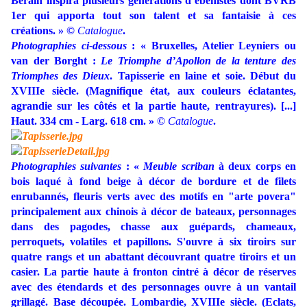
Bérain inspira plusieurs générations d’ébénistes dont BVRB
1er qui apporta tout son talent et sa fantaisie à ces
créations. » ©
Catalogue
.
Photographies ci-dessous
: « Bruxelles, Atelier Leyniers ou
van der Borght :
Le Triomphe d’Apollon de la tenture des
Triomphes des Dieux
. Tapisserie en laine et soie. Début du
XVIIIe siècle. (Magnifique état, aux couleurs éclatantes,
agrandie sur les côtés et la partie haute, rentrayures). [...]
Haut. 334 cm - Larg. 618 cm. » ©
Catalogue
.
Photographies suivantes
: «
Meuble scriban
à deux corps en
bois laqué à fond beige à décor de bordure et de filets
enrubannés, fleuris verts avec des motifs en "arte povera"
principalement aux chinois à décor de bateaux, personnages
dans des pagodes, chasse aux guépards, chameaux,
perroquets, volatiles et papillons. S'ouvre à six tiroirs sur
quatre rangs et un abattant découvrant quatre tiroirs et un
casier. La partie haute à fronton cintré à décor de réserves
avec des étendards et des personnages ouvre à un vantail
grillagé. Base découpée. Lombardie, XVIIIe siècle. (Eclats,