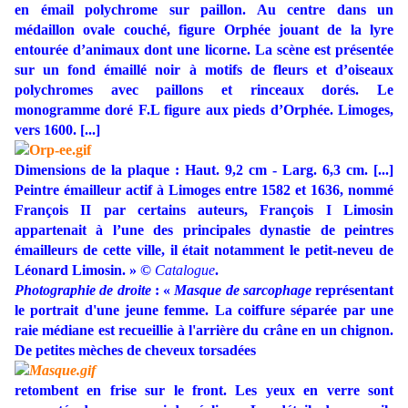
en émail polychrome sur paillon. Au centre dans un
médaillon ovale couché, figure Orphée jouant de la lyre
entourée d’animaux dont une licorne. La scène est présentée
sur un fond émaillé noir à motifs de fleurs et d’oiseaux
polychromes avec paillons et rinceaux dorés. Le
monogramme doré F.L figure aux pieds d’Orphée. Limoges,
vers 1600. [...]
Dimensions de la plaque : Haut. 9,2 cm - Larg. 6,3 cm. [...]
Peintre émailleur actif à Limoges entre 1582 et 1636, nommé
François II par certains auteurs, François I Limosin
appartenait à l’une des principales dynastie de peintres
émailleurs de cette ville, il était notamment le petit-neveu de
Léonard Limosin. » ©
Catalogue
.
Photographie de droite
: «
Masque de sarcophage
représentant
le portrait d'une jeune femme. La coiffure séparée par une
raie médiane est recueillie à l'arrière du crâne en un chignon.
De petites mèches de cheveux torsadées
retombent en frise sur le front. Les yeux en verre sont