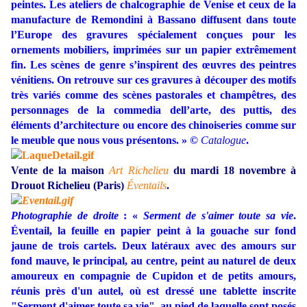
peintes. Les ateliers de chalcographie de Venise et ceux de la
manufacture de Remondini à Bassano diffusent dans toute
l’Europe des gravures spécialement conçues pour les
ornements mobiliers, imprimées sur un papier extrêmement
fin. Les scènes de genre s’inspirent des œuvres des peintres
vénitiens. On retrouve sur ces gravures à découper des motifs
très variés comme des scènes pastorales et champêtres, des
personnages de la commedia dell’arte, des puttis, des
éléments d’architecture ou encore des chinoiseries comme sur
le meuble que nous vous présentons. » ©
Catalogue
.
Vente de la maison
Art Richelieu
du mardi 18 novembre à
Drouot Richelieu (Paris)
Éventails
.
Photographie de droite
: «
Serment de s'aimer toute sa vie
.
Éventail, la feuille en papier peint à la gouache sur fond
jaune de trois cartels. Deux latéraux avec des amours sur
fond mauve, le principal, au centre, peint au naturel de deux
amoureux en compagnie de Cupidon et de petits amours,
réunis près d'un autel, où est dressé une tablette inscrite
"Serment d'aimer toute sa vie", au pied de laquelle sont posés