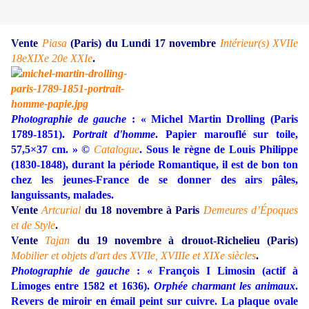
Vente
Piasa
(Paris) du Lundi 17 novembre
Intérieur(s) XVIIe
18eXIXe 20e XXIe
.
Photographie de gauche
: « Michel Martin Drolling (Paris
1789-1851).
Portrait d'homme
. Papier marouflé sur toile,
57,5×37 cm. » ©
Catalogue
. Sous le règne de Louis Philippe
(1830-1848), durant la période Romantique, il est de bon ton
chez les jeunes-France de se donner des airs pâles,
languissants, malades.
Vente
Artcurial
du
18 novembre à Paris
Demeures d’Époques
et de Style
.
Vente
Tajan
du 19 novembre à drouot-Richelieu (Paris)
Mobilier et objets d'art des XVIIe, XVIIIe et XIXe siècles
.
Photographie de gauche
: « François I Limosin (actif à
Limoges entre 1582 et 1636).
Orphée charmant les animaux
.
Revers de miroir en émail peint sur cuivre. La plaque ovale