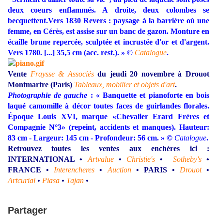
deux coeurs enflammés. A droite, deux colombes se
becquettent.Vers 1830 Revers : paysage à la barrière où une
femme, en Cérès, est assise sur un banc de gazon. Monture en
écaille brune repercée, sculptée et incrustée d'or et d'argent.
Vers 1780. [...] 35,5 cm (acc. rest.). » ©
Catalogue
.
Vente
Fraysse & Associés
du jeudi 20 novembre à Drouot
Montmartre (Paris)
Tableaux, mobilier et objets d'art
.
Photographie de gauche
: « Banquette et pianoforte en bois
laqué camomille à décor toutes faces de guirlandes florales.
Époque Louis XVI, marque «Chevalier Erard Frères et
Compagnie N°3» (repeint, accidents et manques). Hauteur:
83 cm - Largeur: 145 cm - Profondeur: 56 cm. » ©
Catalogue
.
Retrouvez toutes les ventes aux enchères ici :
INTERNATIONAL •
Artvalue
•
Christie's
•
Sotheby's
•
FRANCE •
Interencheres
•
Auction
• PARIS •
Drouot
•
Artcurial
•
Piasa
•
Tajan
•
Partager