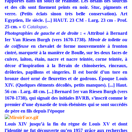
rapportés dans un souci de réalisme. Les détails des sourcils
et des cils sont finement peints en noir. Stuc, pigments et
verre. (Petits éclats sinon très belle conservation). Art
Egyptien, IIe siècle. [...] HAUT. 23 CM - Larg. 23 cm - Prof.
25 cm. » ©
Catalogue
.
Photographies de gauche et de droite
: « Attribué à Bernard
Ier Van Riesen Burgh (vers 1670-1738).
Miroir de toilette ou
de coiffeuse
en chevalet de forme mouvementée à fronton
cintré, marqueté à la manière de Boulle, sur les deux faces de
cuivre, laiton, étain, nacre et nacre teintée, corne teintée, à
décor d’inspiration à la Bérain de chinoiseries, rinceaux,
drôleries, papillons et singeries. Il est bordé d’un tore en
bronze doré orné de fleurettes et de godrons. Époque Louis
XIV. (Quelques éléments décollés, petits manques). [...] Haut.
56 cm - Larg. 48 cm. [...] Bernard 1er van Riesen Burgh (vers
1670-1738), qui signait des initiales BVRB, s’inscrit comme le
premier d’une dynastie de trois ébénistes qui se sont succédés
de père en fils depuis l’époque
Louis XIV jusqu’à la fin du règne de Louis XV et dont
l’identité ne fut découverte qu’en 1957 grâce aux recherches