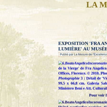
LA M
EXPOSITION 'FRA A
LUMIÈRE' AU MUSÉ
Publié par La Mesure de l'Excellenc
de la Vierge' de Fra Angelic
Offices, Florence. © 2010. Phot
Photographie
3 : Détail de 'V
99,5 x 66,8 cm. Galeria Sab
Ministero Beni e Att. Culturali
Pour voir l