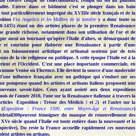
d'un célèbre couple de collectionneurs, rempli du sol au plafond
alité. Entrer dans ce bâtiment c'est se plonger dans un bain
 tout particulièrement imprégné du XVIIIe siècle français et de la
sition
Fra Angelico et les Maîtres de la lumière
y a donc toute sa
00-1455) étant un des artistes phares de la première Renaissance
ne grande richesse, notamment dans son utilisation de l'or et de
que aussi un tournant qu'opère l'Italie d'alors, se démarquant de
que et courtoise pour élaborer une Renaissance à partir d'une
t un foisonnement artistique et artisanal soutenu par de très
sus de la vie religieuse ou publique. A cette époque l'Italie est à la
Orient et l'Occident. C'est une place importante commerciale, en
es comme Venise ou Florence. Elle devient la source d'une modernité
d'une influence française avec un gothique qui s'endort sur ses
nue pompeuse quand les artistes et artisans italiens proposent une
ouveaux savoir-faire. Ceux ayant assisté aux deux expositions
ois de l'année 2010, l'une sur la Renaissance italienne à travers la
 articles Exposition : Trésor des Médicis
1
et
2
)
et l'autre sur la
 (
Exposition : France 1500, entre Moyen-âge et Renaissance
)
peuvent témoigner du manque de renouvellement des
Ve siècle quand l'Italie est toute entière dans la nouveauté et la
pective). Du reste la France accueille rapidement ces nouveaux
soient artistes ou artisans.