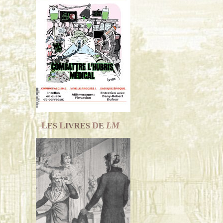
L
L
D
LM
ES
IVRES
E