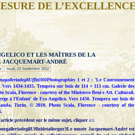
ESURE DE L’EXCELLENC
NGELICO ET LES MAÎTRES DE LA
…
E JACQUEMART-ANDRÉ
e
Jeudi, 22 Septembre 2011
Photographies
1 et 2 : 'Le Couronnement
o. Vers 1434-1435. Tempera sur bois de 114 × 113 cm. Galerie des
o Scala, Florence - courtesy of the Ministero Beni e Att. Culturali.
ierge à l'Enfant' de Fra Angelico. Vers 1450. Tempera sur bois de
auda, Turin. © 2010. Photo Scala, Florence - courtesy of the
.
'article précédent sur le même sujet, cliquer
ici
.
Le musée Jacquemart-André est