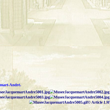
emart-André.
© Article
LM