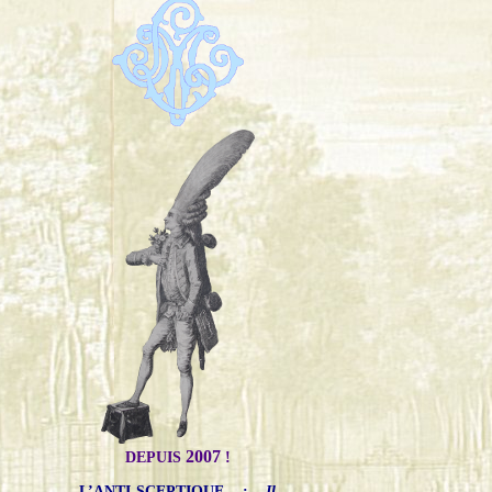
2007
DEPUIS
!
L’ANTI-SCEPTIQUE
:
Il