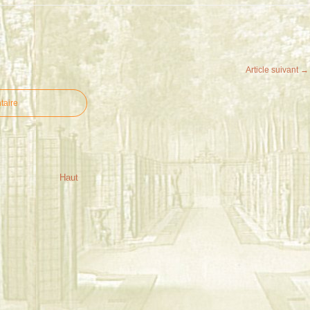
Article suivant →
taire
Haut