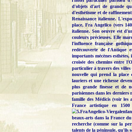
l'hôtel particulier parisien 
d'objets d'art de grande qu
d'esthétisme et de raffinement
Renaissance italienne. L'expo
place, Fra Angelico (vers 14
italienne. Son oeuvre est d'u
couleurs précieuses. Elle mar
l'influence française gothi
redécouverte de l'Antique e
importants mécènes esthètes, is
croisée des chemins entre l'
particulier à travers des vill
nouvelle qui prend la place 
lauriers et une richesse deve
plus grande finesse et de n
parisiennes dans les derniers m
famille des Médicis (voir les
France artistique en 1500
beaux-arts dans la France du X
recherche (comme sur la pers
talents de la péninsule, qu'ils 