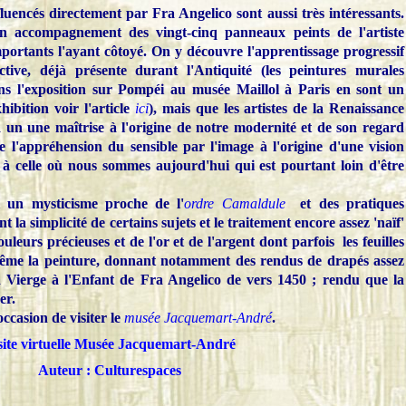
fluencés directement par Fra Angelico sont aussi très intéressants.
 en accompagnement des vingt-cinq panneaux peints de l'artiste
mportants l'ayant côtoyé. On y découvre l'apprentissage progressif
ctive, déjà présente durant l'Antiquité (les peintures murales
ans l'exposition sur Pompéi au musée Maillol à Paris en sont un
ibition voir l'article
ici
), mais que les artistes de la Renaissance
'à un une maîtrise à l'origine de notre modernité et de son regard
 l'appréhension du sensible par l'image à l'origine d'une vision
 à celle où nous sommes aujourd'hui qui est pourtant loin d'être
 un mysticisme proche de l'
ordre Camaldule
et des pratiques
 la simplicité de certains sujets et le traitement encore assez 'naïf'
uleurs précieuses et de l'or et de l'argent dont parfois les feuilles
à même la peinture, donnant notamment des rendus de drapés assez
 Vierge à l'Enfant de Fra Angelico de vers 1450 ; rendu que la
er.
ccasion de visiter le
musée Jacquemart-André
.
site virtuelle Musée Jacquemart-André
Auteur : Culturespaces