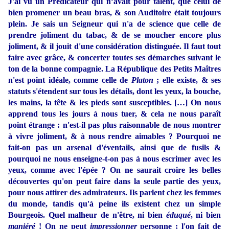
J'ai vu un Prédicateur qui n’avait pour talent, que celui de
bien promener un beau bras, & son Auditoire était toujours
plein. Je sais un Seigneur qui n'a de science que celle de
prendre joliment du tabac, & de se moucher encore plus
joliment, & il jouit d'une considération distinguée. Il faut tout
faire avec grâce, & concerter toutes ses démarches suivant le
ton de la bonne compagnie. La République des Petits Maîtres
n'est point idéale, comme celle de
Platon
; elle existe, & ses
statuts s'étendent sur tous les détails, dont les yeux, la bouche,
les mains, la tête & les pieds sont susceptibles. […] On nous
apprend tous les jours à nous tuer, & cela ne nous paraît
point étrange : n'est-il pas plus raisonnable de nous montrer
à vivre joliment, & à nous rendre aimables ? Pourquoi ne
fait-on pas un arsenal d'éventails, ainsi que de fusils &
pourquoi ne nous enseigne-t-on pas à nous escrimer avec les
yeux, comme avec l'épée ? On ne saurait croire les belles
découvertes qu'on peut faire dans la seule partie des yeux,
pour nous attirer des admirateurs. Ils parlent chez les femmes
du monde, tandis qu'à peine ils existent chez un simple
Bourgeois. Quel malheur de n'être, ni bien
éduqué
, ni bien
maniéré
! On ne peut
impressionner
personne ; l'on fait de