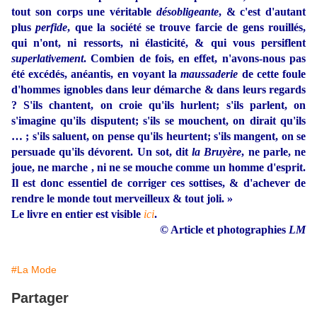
tout son corps une véritable
désobligeante
, & c'est d'autant
plus
perfide
, que la société se trouve farcie de gens rouillés,
qui n'ont, ni ressorts, ni élasticité, & qui vous persiflent
superlativement
. Combien de fois, en effet, n'avons-nous pas
été excédés, anéantis, en voyant la
maussaderie
de cette foule
d'hommes ignobles dans leur démarche & dans leurs regards
? S'ils chantent, on croie qu'ils hurlent; s'ils parlent, on
s'imagine qu'ils disputent; s'ils se mouchent, on dirait qu'ils
… ; s'ils saluent, on pense qu'ils heurtent; s'ils mangent, on se
persuade qu'ils dévorent. Un sot, dit
la Bruyère
, ne parle, ne
joue, ne marche , ni ne se mouche comme un homme d'esprit.
Il est donc essentiel de corriger ces sottises, & d'achever de
rendre le monde tout merveilleux & tout joli. »
Le livre en entier est visible
ici
.
© Article et photographies
LM
#La Mode
Partager