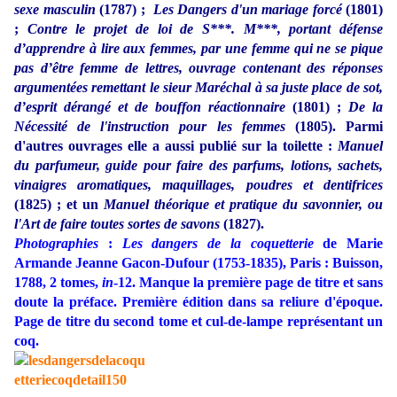
sexe masculin
(1787) ;
Les Dangers d'un mariage forcé
(1801)
;
Contre le projet de loi de S***. M***, portant défense
d’apprendre à lire aux femmes, par une femme qui ne se pique
pas d’être femme de lettres, ouvrage contenant des réponses
argumentées remettant le sieur Maréchal à sa juste place de sot,
d’esprit dérangé et de bouffon réactionnaire
(1801) ;
De la
Nécessité de l'instruction pour les femmes
(1805). Parmi
d'autres ouvrages elle a aussi publié sur la toilette :
Manuel
du parfumeur, guide pour faire des parfums, lotions, sachets,
vinaigres aromatiques, maquillages, poudres et dentifrices
(1825) ; et un
Manuel théorique et pratique du savonnier, ou
l'Art de faire toutes sortes de savons
(1827).
Photographies
:
Les dangers de la coquetterie
de Marie
Armande Jeanne Gacon-Dufour (1753-1835), Paris : Buisson,
1788, 2 tomes,
in
-12. Manque la première page de titre et sans
doute la préface. Première édition dans sa reliure d'époque.
Page de titre du second tome et cul-de-lampe représentant un
coq.