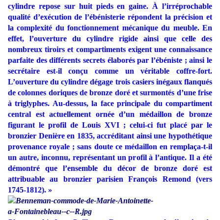
cylindre repose sur huit pieds en gaine. À l’irréprochable
qualité d’exécution de l’ébénisterie répondent la précision et
la complexité du fonctionnement mécanique du meuble. En
effet, l’ouverture du cylindre rigide ainsi que celle des
nombreux tiroirs et compartiments exigent une connaissance
parfaite des différents secrets élaborés par l’ébéniste ; ainsi le
secrétaire est-il conçu comme un véritable coffre-fort.
L’ouverture du cylindre dégage trois casiers inégaux flanqués
de colonnes doriques de bronze doré et surmontés d’une frise
à triglyphes. Au-dessus, la face principale du compartiment
central est actuellement ornée d’un médaillon de bronze
figurant le profil de Louis XVI ; celui‐ci fut placé par le
bronzier Denière en 1835, accréditant ainsi une hypothétique
provenance royale ; sans doute ce médaillon en remplaça‐t-il
un autre, inconnu, représentant un profil à l’antique. Il a été
démontré que l’ensemble du décor de bronze doré est
attribuable au bronzier parisien François Remond (vers
1745‐1812). »