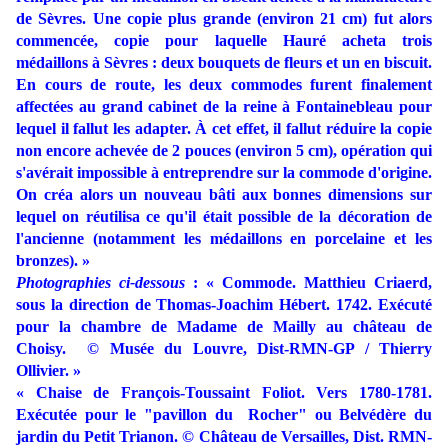
de Sèvres. Une copie plus grande (environ 21 cm) fut alors
commencée, copie pour laquelle Hauré acheta trois
médaillons à Sèvres : deux bouquets de fleurs et un en biscuit.
En cours de route, les deux commodes furent finalement
affectées au grand cabinet de la reine à Fontainebleau pour
lequel il fallut les adapter. À cet effet, il fallut réduire la copie
non encore achevée de 2 pouces (environ 5 cm), opération qui
s'avérait impossible à entreprendre sur la commode d'origine.
On créa alors un nouveau bâti aux bonnes dimensions sur
lequel on réutilisa ce qu'il était possible de la décoration de
l'ancienne (notamment les médaillons en porcelaine et les
bronzes).
»
Photographies ci-dessous
: « Commode. Matthieu Criaerd,
sous la direction de Thomas-Joachim Hébert. 1742. Exécuté
pour la chambre de Madame de Mailly au château de
Choisy. © Musée du Louvre, Dist-RMN-GP / Thierry
Ollivier. »
« Chaise de François-Toussaint Foliot. Vers 1780-1781.
Exécutée pour le "pavillon du Rocher" ou Belvédère du
jardin du Petit Trianon. © Château de Versailles, Dist. RMN-