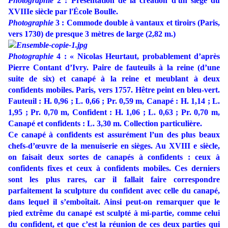
Photographie
2 : Présentation de la création d'un siège du
XVIIIe siècle par l'École Boulle.
Photographie
3 : Commode double à vantaux et tiroirs (Paris,
vers 1730) de presque 3 mètres de large (2,82 m.)
Photographie
4 :
«
Nicolas Heurtaut, probablement d’après
Pierre Contant d’Ivry. Paire de fauteuils à la reine (d’une
suite de six) et canapé à la reine et meublant à deux
confidents mobiles. Paris, vers 1757. Hêtre peint en bleu-vert.
Fauteuil : H. 0,96 ; L. 0,66 ; Pr. 0,59 m, Canapé : H. 1,14 ; L.
1,95 ; Pr. 0,70 m, Confident : H. 1,06 ; L. 0,63 ; Pr. 0,70 m,
Canapé et confidents : L. 3,30 m. Collection particulière.
Ce canapé à confidents est assurément l’un des plus beaux
chefs-d’œuvre de la menuiserie en sièges. Au XVIII e siècle,
on faisait deux sortes de canapés à confidents : ceux à
confidents fixes et ceux à confidents mobiles. Ces derniers
sont les plus rares, car il fallait faire correspondre
parfaitement la sculpture du confident avec celle du canapé,
dans lequel il s’emboîtait. Ainsi peut-on remarquer que le
pied extrême du canapé est sculpté à mi-partie, comme celui
du confident, et que c’est la réunion de ces deux parties qui