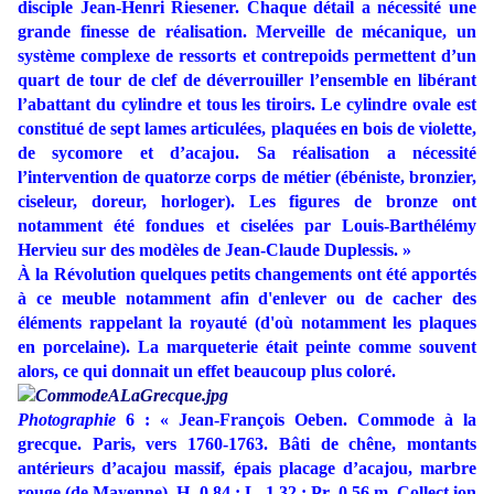
disciple Jean-Henri Riesener. Chaque détail a nécessité une
grande finesse de réalisation. Merveille de mécanique, un
système complexe de ressorts et contrepoids permettent d’un
quart de tour de clef de déverrouiller l’ensemble en libérant
l’abattant du cylindre et tous les tiroirs. Le cylindre ovale est
constitué de sept lames articulées, plaquées en bois de violette,
de sycomore et d’acajou. Sa réalisation a nécessité
l’intervention de quatorze corps de métier (ébéniste, bronzier,
ciseleur, doreur, horloger). Les figures de bronze ont
notamment été fondues et ciselées par Louis-Barthélémy
Hervieu sur des modèles de Jean-Claude Duplessis. »
À la Révolution quelques petits changements ont été apportés
à ce meuble notamment afin d'enlever ou de cacher des
éléments rappelant la royauté (d'où notamment les plaques
en porcelaine). La marqueterie était peinte comme souvent
alors, ce qui donnait un effet beaucoup plus coloré.
Photographie
6 : « Jean-François Oeben. Commode à la
grecque. Paris, vers 1760-1763. Bâti de chêne, montants
antérieurs d’acajou massif, épais placage d’acajou, marbre
rouge (de Mayenne). H. 0,84 ; L. 1,32 ; Pr. 0,56 m. Collect ion