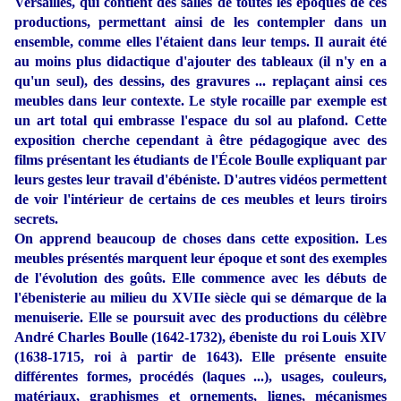
Versailles, qui contient des salles de toutes les époques de ces
productions, permettant ainsi
de les contempler dans un
ensemble, comme elles l'étaient dans leur temps. Il aurait été
au moins plus didactique d'ajouter des tableaux (il n'y en a
qu'un seul), des dessins, des gravures ... replaçant ainsi ces
meubles dans leur contexte. Le style rocaille par exemple est
un art total qui embrasse l'espace du sol au plafond. Cette
exposition cherche cependant à être pédagogique avec des
films présentant les étudiants de l'École Boulle expliquant par
leurs gestes leur travail d'ébéniste. D'autres vidéos permettent
de voir l'intérieur de certains de ces meubles et leurs tiroirs
secrets.
On apprend beaucoup de choses dans cette exposition. Les
meubles présentés marquent leur époque et sont des exemples
de l'évolution des goûts. Elle commence avec les débuts de
l'ébenisterie au milieu du XVIIe siècle qui se démarque de la
menuiserie. Elle se poursuit avec des productions du célèbre
André Charles Boulle (1642-1732), ébeniste du roi Louis XIV
(1638-1715, roi à partir de 1643). Elle présente ensuite
différentes formes, procédés (laques ...), usages, couleurs,
matériaux, graphismes et ornements, lignes, mécanismes