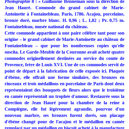
Photographie
8 : « Guillaume Benneman sous la direction de
Jean Hauré. Commode du grand cabinet de Marie-
Antoinette à Fontainebleau. Paris, 1786. Acajou, porcelaine,
bronze doré, marbre blanc. H. 0,96 ; L. 1,82 ; Pr. 0,75 m.
Fontainebleau, musée national du château.
Cette commode appartient à une paire célèbre tant pour son
origine – le grand cabinet de Marie-Antoinette au château de
Fontainebleau – que pour les nombreuses copies qu'elle
suscita. Le Garde-Meuble de la Couronne avait acheté quatre
commodes originellement destinées au service du comte de
Provence, frère de Louis XVI. Une de ces commodes servit de
point de départ à la fabrication de celle exposée ici. Plaquée
d'ébène, elle offrait une forme similaire, des bronzes en
rinceaux et trois médaillons en porcelaine de Paris dont deux
représentaient des bouquets de fleurs alors que le troisième
en camée représentait un trophée d'amour. Restaurée sous la
direction de Jean Hauré pour la chambre de la reine à
Compiègne, elle fut légèrement agrandie, pourvue d'un
nouveau marbre, ses bronzes furent dorés, son placage
d'ébène changé pour de l'acajou et le médaillon en camée
remplacé par un médaillon en biscuit acheté à la manufacture