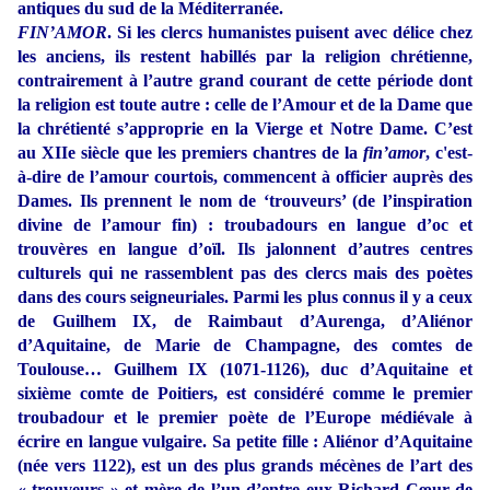
antiques du sud de la Méditerranée.
FIN’AMOR
. Si les clercs humanistes puisent avec délice chez
les anciens, ils restent habillés par la religion chrétienne,
contrairement à l’autre grand courant de cette période dont
la religion est toute autre : celle de l’Amour et de la Dame que
la chrétienté s’approprie en la Vierge et Notre Dame. C’est
au XIIe siècle que les premiers chantres de la
fin’amor
, c'est-
à-dire de l’amour courtois, commencent à officier auprès des
Dames. Ils prennent le nom de ‘trouveurs’ (de l’inspiration
divine de l’amour fin) : troubadours en langue d’oc et
trouvères en langue d’oïl. Ils jalonnent d’autres centres
culturels qui ne rassemblent pas des clercs mais des poètes
dans des cours seigneuriales. Parmi les plus connus il y a ceux
de Guilhem IX, de Raimbaut d’Aurenga, d’Aliénor
d’Aquitaine, de Marie de Champagne, des comtes de
Toulouse… Guilhem IX (1071-1126), duc d’Aquitaine et
sixième comte de Poitiers, est considéré comme le premier
troubadour et le premier poète de l’Europe médiévale à
écrire en langue vulgaire. Sa petite fille : Aliénor d’Aquitaine
(née vers 1122), est un des plus grands mécènes de l’art des
« trouveurs » et mère de l’un d’entre eux Richard Cœur de