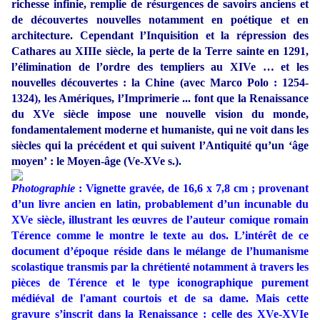
richesse infinie, remplie de résurgences de savoirs anciens et
de découvertes nouvelles notamment en poétique et en
architecture. Cependant l’Inquisition et la répression des
Cathares au XIIIe siècle, la perte de la Terre sainte en 1291,
l’élimination de l’ordre des templiers au XIVe … et les
nouvelles découvertes : la Chine (avec Marco Polo : 1254-
1324), les Amériques, l’Imprimerie ... font que la Renaissance
du XVe siècle impose une nouvelle vision du monde,
fondamentalement moderne et humaniste, qui ne voit dans les
siècles qui la précédent et qui suivent l’Antiquité qu’un ‘âge
moyen’ : le Moyen-âge (Ve-XVe s.).
Photographie
: Vignette gravée, de 16,6 x 7,8 cm ; provenant
d’un livre ancien en latin, probablement d’un incunable du
XVe siècle, illustrant les œuvres de l’auteur comique romain
Térence comme le montre le texte au dos. L’intérêt de ce
document d’époque réside dans le mélange de l’humanisme
scolastique transmis par la chrétienté notamment à travers les
pièces de Térence et le type iconographique purement
médiéval de l'amant courtois et de sa dame. Mais cette
gravure s’inscrit dans la Renaissance : celle des XVe-XVIe