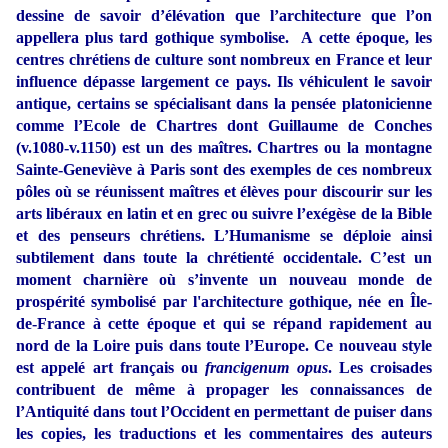
dessine de savoir d’élévation que l’architecture que l’on
appellera plus tard gothique symbolise.
A cette époque, les
centres chrétiens de culture sont nombreux en France et leur
influence dépasse largement ce pays. Ils véhiculent le savoir
antique, certains se spécialisant dans la pensée platonicienne
comme l’Ecole de Chartres dont Guillaume de Conches
(v.1080-v.1150) est un des maîtres. Chartres ou la montagne
Sainte-Geneviève à Paris sont des exemples de ces nombreux
pôles où se réunissent maîtres et élèves pour discourir sur les
arts libéraux en latin et en grec ou suivre l’exégèse de la Bible
et des penseurs chrétiens. L’Humanisme se déploie ainsi
subtilement dans toute la chrétienté occidentale. C’est un
moment charnière où s’invente un nouveau monde de
prospérité symbolisé par l'architecture gothique, née en Île-
de-France à cette époque et qui se répand rapidement au
nord de la Loire puis dans toute l’Europe. Ce nouveau style
est appelé art français ou
francigenum opus
. Les croisades
contribuent de même à propager les connaissances de
l’Antiquité dans tout l’Occident en permettant de puiser dans
les copies, les traductions et les commentaires des auteurs