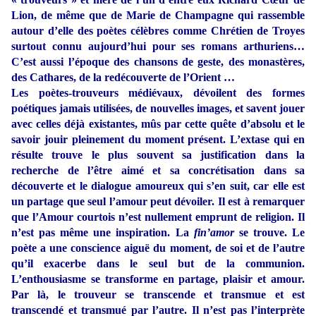
Lion, de même que de Marie de Champagne qui rassemble
autour d’elle des poètes célèbres comme Chrétien de Troyes
surtout connu aujourd’hui pour ses romans arthuriens…
C’est aussi l’époque des chansons de geste, des monastères,
des Cathares, de la redécouverte de l’Orient …
Les poètes-trouveurs médiévaux, dévoilent des formes
poétiques jamais utilisées, de nouvelles images, et savent jouer
avec celles déjà existantes, mûs par cette quête d’absolu et le
savoir jouir pleinement du moment présent. L’extase qui en
résulte trouve le plus souvent sa justification dans la
recherche de l’être aimé et sa concrétisation dans sa
découverte et le dialogue amoureux qui s’en suit, car elle est
un partage que seul l’amour peut dévoiler. Il est à remarquer
que l’Amour courtois n’est nullement emprunt de religion. Il
n’est pas même une inspiration. La
fin’amor
se trouve. Le
poète a une conscience aiguë du moment, de soi et de l’autre
qu’il exacerbe dans le seul but de la communion.
L’enthousiasme se transforme en partage, plaisir et amour.
Par là, le trouveur se transcende et transmue et est
transcendé et transmué par l’autre. Il n’est pas l’interprète