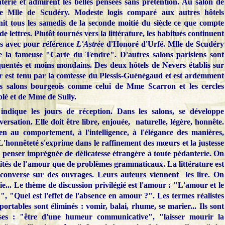
terie et admirent les belles pensées sans prétention. Au salon de
de Mlle de Scudéry. Modeste logis comparé aux autres hôtels
unit tous les samedis de la seconde moitié du siècle ce que compte
lettres. Plutôt tournés vers la littérature, les habitués continuent
es avec pour référence
L'Astrée
d'Honoré d'Urfé. Mlle de Scudéry
e la fameuse "Carte du Tendre". D'autres salons parisiens sont
quentés et moins mondains. Des deux hôtels de Nevers établis sur
ier est tenu par la comtesse du Plessis-Guénégaud et est ardemment
es salons bourgeois comme celui de Mme Scarron et les cercles
lé et de Mme de Sully.
 indique les jours de réception. Dans les salons, se développe
ersation. Elle doit être libre, enjouée,
naturelle, légère, honnête.
en au comportement, à l'intelligence, à l'élégance des manières,
L'honnêteté s'exprime dans le raffinement des mœurs et la justesse
 penser imprégnée de délicatesse étrangère à toute pédanterie. On
ilités de l'amour que de problèmes grammaticaux. La littérature est
n converse sur des ouvrages. Leurs auteurs viennent
les lire. On
e... Le thème de discussion privilégié est l'amour : "L'amour et le
", "Quel est l'effet de l'absence en amour ?". Les termes réalistes
portables sont éliminés : vomir, balai, rhume, se marier... Ils sont
ses : "être d'une humeur communicative", "laisser mourir la