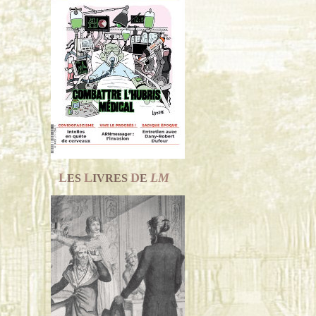
L
L
D
LM
ES
IVRES
E