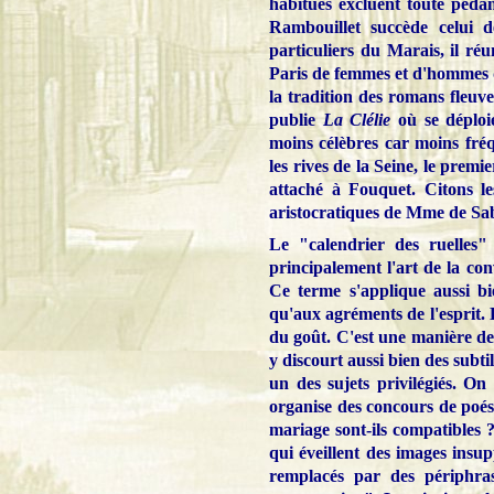
habitués excluent toute pédan
Rambouillet succède celui 
particuliers du Marais, il ré
Paris de femmes et d'hommes de 
la tradition des romans fleuv
publie
La Clélie
où se déploi
moins célèbres car moins fré
les rives de la Seine, le prem
attaché à Fouquet. Citons l
aristocratiques de Mme de Sab
Le "calendrier des ruelles"
principalement l'art de la conv
Ce terme s'applique aussi bi
qu'aux agréments de l'esprit. 
du goût. C'est une manière de
y discourt aussi bien des subt
un des sujets privilégiés. O
organise des concours de poési
mariage sont-ils compatibles ?
qui éveillent des images insup
remplacés par des périphra