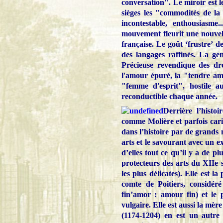
conversation". Le miroir est le
sièges les "commodités de la
incontestable, enthousiasm
mouvement fleurit une nouvelle
française. Le goût ‘frustre’ d
des langages raffinés. La g
Précieuse revendique des dr
l'amour épuré, la "tendre ami
"femme d'esprit", hostile au
reconductible chaque année.
Derrière l’histo
comme Molière et parfois caric
dans l’histoire par de grand
arts et le savourant avec un 
d’elles tout ce qu’il y a de p
protecteurs des arts du XIIe s
les plus délicates). Elle est l
comte de Poitiers, considér
fin’amor : amour fin) et le
vulgaire. Elle est aussi la m
(1174-1204) en est un autre 