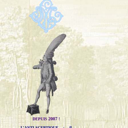
2007
DEPUIS
!
L’ANTI-SCEPTIQUE
:
Il