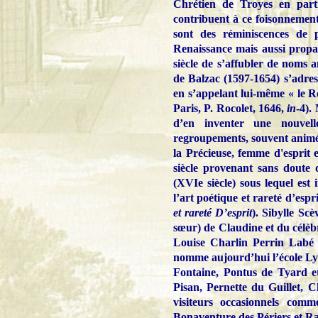
Chrétien de Troyes en part
contribuent à ce foisonnement 
sont des réminiscences de 
Renaissance mais aussi propa
siècle de s’affubler de noms
de Balzac (1597-1654) s’adres
en s’appelant lui-même « le R
Paris, P. Rocolet, 1646,
in
-4).
d’en inventer une nouvell
regroupements, souvent animé
la Précieuse, femme d'esprit e
siècle provenant sans doute 
(XVIe siècle) sous lequel est 
l’art poétique et rareté d’espri
et rareté D’esprit
). Sibylle Scè
sœur) de Claudine et du célèb
Louise Charlin Perrin Labé 
nomme aujourd’hui l’école Ly
Fontaine, Pontus de Tyard 
Pisan, Pernette du Guillet, 
visiteurs occasionnels com
Bonaventure des Périers et Ra