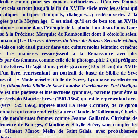
iculier connu pour ses romans arthuriens… D’autres femmes
et cela surtout jusqu’à la fin du XVIIIe siècle avec les salons qui
pratiques antiques (banquets, dialogues…) redécouvertes à la
gées par le Moyen-âge. C’est ainsi qu’il est de bon ton au XVIIe
 antiques comme dans l’exemple de la photo 1 où Jean-Louis Guez
se à la Précieuse Marquise de Rambouillet dont il côtoie le salon,
omain » (
Les Oeuvres diverses du Sieur de Balzac. Seconde édition
,
 Mais on sait aussi puiser dans une culture moins lointaine et même
e. Ces manières ressurgissent à la Renaissance avec des
s par des femmes, comme celle de la photographie 2 qui
préfigure
t de lettres. Il s’agit d’une petite gravure (10 x 14 cm) du XVIIe
d’un livre, représentant un portrait de buste de Sibille de Sève
inscrit : « Mademoiselle Sibille de Scève, Lyonnaise excellente en
t » (
Mamoiselle Sibille de Seve Lionoise Excellente en l’art Poetique
ve est une poétesse et intellectuelle lyonnaise, parente (peut-être la
re écrivain Maurice Scève (1501-1564) qui est le représentant avec
(vers 1525-1566), appelée aussi La Belle Cordière, de ce qu’on
onnaise qui comprend entre autres Claude de Taillemont, Charles
et de nombreuses femmes comme Jeanne Gaillarde, Christine de
Clémence de Bourges, Claudine et Sibylle Scève, sans compter les
me Clément Marot, Melin de Saint-Gelais, avec probablement
belais.