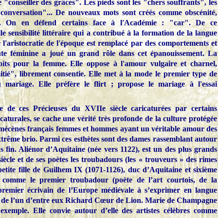
 "conseiller des grâces". Les pieds sont les "chers souffrants", les
 conversation"... De nouveaux mots sont créés comme obscénité,
e... On en défend certains face à l'Académie : "car". De ce
 sensibilité littéraire qui a contribué à la formation de la langue
e l'aristocratie de l'époque est remplacé par des comportements et
ente féminine a joué un grand rôle dans cet épanouissement. La
oits pour la femme. Elle oppose à l'amour vulgaire et charnel,
tié", librement consentie. Elle met à la mode le premier type de
 mariage. Elle préfère le flirt ; propose le mariage à l'essai
ire de ces Précieuses du XVIIe siècle caricaturées par certains
aturales, se cache une vérité très profonde de la culture protégée
s mécènes français femmes et hommes ayant un véritable amour des
extrême brio. Parmi ces esthètes sont des dames rassemblant autour
lus fin. Aliénor d’Aquitaine (née vers 1122), est un des plus grands
iècle et de ses poètes les troubadours (les « trouveurs » des rimes
a petite fille de Guilhem IX (1071-1126), duc d’Aquitaine et sixième
é comme le premier troubadour (poète de l’art courtois, de la
 premier écrivain de l’Europe médiévale à s’exprimer en langue
ère de l’un d’entre eux Richard Cœur de Lion. Marie de Champagne
exemple. Elle convie autour d’elle des artistes célèbres comme