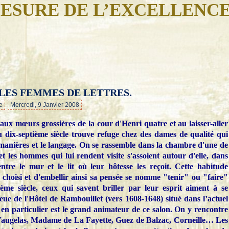
ESURE DE L’EXCELLENC
 LES FEMMES DE LETTRES.
…
e
Mercredi, 9 Janvier 2008
 aux mœurs grossières de la cour d'Henri quatre et au laisser-aller
u dix-septième siècle trouve refuge chez des dames de qualité qui
 manières et le langage. On se rassemble dans la chambre d'une de
et les hommes qui lui rendent visite s'assoient autour d'elle, dans
entre le mur et le lit où leur hôtesse les reçoit. Cette habitude
c choisi et d'embellir ainsi sa pensée se nomme "tenir" ou "faire"
ème siècle, ceux qui savent briller par leur esprit aiment à se
ue de l'Hôtel de Rambouillet (vers 1608-1648) situé dans l’actuel
 en particulier est le grand animateur de ce salon. On y rencontre
augelas, Madame de La Fayette, Guez de Balzac, Corneille… Les