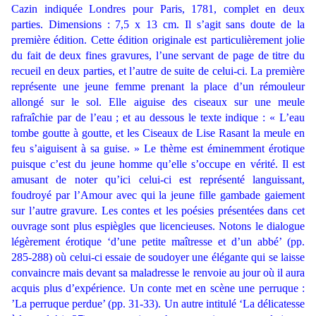
Cazin indiquée Londres pour Paris, 1781, complet en deux
parties. Dimensions : 7,5 x 13 cm. Il s’agit sans doute de la
première édition. Cette édition originale est particulièrement jolie
du fait de deux fines gravures, l’une servant de page de titre du
recueil en deux parties, et l’autre de suite de celui-ci. La première
représente une jeune femme prenant la place d’un rémouleur
allongé sur le sol. Elle aiguise des ciseaux sur une meule
rafraîchie par de l’eau ; et au dessous le texte indique : « L’eau
tombe goutte à goutte, et les Ciseaux de Lise Rasant la meule en
feu s’aiguisent à sa guise. » Le thème est éminemment érotique
puisque c’est du jeune homme qu’elle s’occupe en vérité. Il est
amusant de noter qu’ici celui-ci est représenté languissant,
foudroyé par l’Amour avec qui la jeune fille gambade gaiement
sur l’autre gravure. Les contes et les poésies présentées dans cet
ouvrage sont plus espiègles que licencieuses. Notons le dialogue
légèrement érotique ‘d’une petite maîtresse et d’un abbé’ (pp.
285-288) où celui-ci essaie de soudoyer une élégante qui se laisse
convaincre mais devant sa maladresse le renvoie au jour où il aura
acquis plus d’expérience. Un conte met en scène une perruque :
’La perruque perdue’ (pp. 31-33). Un autre intitulé ‘La délicatesse