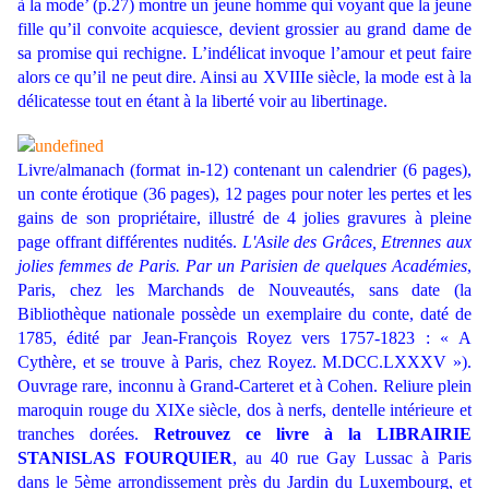
à la mode’ (p.27) montre un jeune homme qui voyant que la jeune
fille qu’il convoite acquiesce, devient grossier au grand dame de
sa promise qui rechigne. L’indélicat invoque l’amour et peut faire
alors ce qu’il ne peut dire. Ainsi au XVIIIe siècle, la mode est à la
délicatesse tout en étant à la liberté voir au libertinage.
Livre/almanach (format in-12) contenant un calendrier (6 pages),
un conte érotique (36 pages), 12 pages pour noter les pertes et les
gains de son propriétaire, illustré de 4 jolies gravures à pleine
page offrant différentes nudités.
L'Asile des Grâces, Etrennes aux
jolies femmes de Paris. Par un Parisien de quelques Académies
,
Paris, chez les Marchands de Nouveautés, sans date
(la
Bibliothèque nationale possède un exemplaire du conte, daté de
1785, édité par Jean-François Royez vers 1757-1823 : «
A
Cythère, et se trouve à Paris, chez Royez. M.DCC.LXXXV »
)
.
Ouvrage rare, inconnu à Grand-Carteret et à Cohen.
Reliure plein
maroquin rouge du XIXe siècle, dos à nerfs, dentelle intérieure et
tranches dorées.
Retrouvez ce livre à la LIBRAIRIE
STANISLAS
FOURQUIER
, au 40 rue Gay Lussac à Paris
dans le 5ème arrondissement près du Jardin du Luxembourg, et