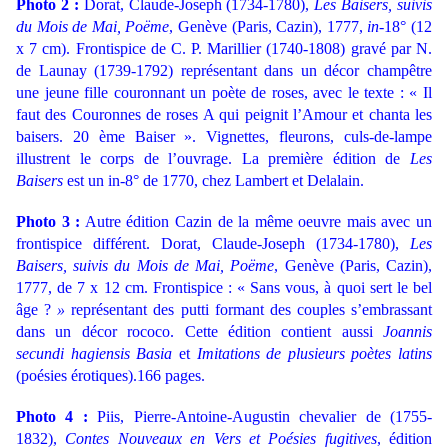
Photo 2 :
Dorat, Claude-Joseph (1734-1780),
Les Baisers, suivis
du Mois de Mai, Poëme
, Genève (Paris, Cazin), 1777
,
in
-18° (12
x 7 cm). Frontispice de C. P. Marillier (1740-1808) gravé par N.
de Launay (1739-1792) représentant dans un décor champêtre
une jeune fille couronnant un poète de roses, avec le texte : « Il
faut des Couronnes de roses A qui peignit l’Amour et chanta les
baisers. 20 ème Baiser ». Vignettes, fleurons, culs-de-lampe
illustrent le corps de l’ouvrage. La première édition de
Les
Baisers
est un in-8° de 1770, chez Lambert et Delalain.
Photo 3
:
Autre édition Cazin de la même oeuvre mais avec un
frontispice différent. Dorat, Claude-Joseph (1734-1780),
Les
Baisers, suivis du Mois de Mai, Poëme
, Genève (Paris, Cazin),
1777
, de 7 x 12 cm. Frontispice : « Sans vous, à quoi sert le bel
âge ?
»
représentant des putti formant des couples s’embrassant
dans un décor rococo. Cette édition contient aussi
Joannis
secundi hagiensis Basia
et
Imitations de plusieurs poètes latins
(poésies érotiques).166 pages.
Photo 4 :
Piis, Pierre-Antoine-Augustin chevalier de (1755-
1832),
Contes Nouveaux en Vers et Poésies fugitives
, édition