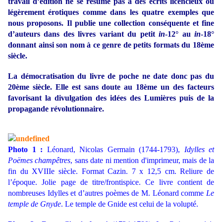
travail d’édition ne se résume pas à des écrits licencieux ou
légèrement
érotiques comme dans les quatre exemples que
nous proposons. Il publie une collection conséquente et fine
d’auteurs dans des livres variant du petit
in
-12° au
in
-18°
donnant ainsi son nom à ce genre de petits formats du 18
ème
siècle.
La démocratisation du livre de poche ne date donc pas du
20ème siècle. Elle est sans doute au 18
ème
un des facteurs
favorisant la divulgation des idées des Lumières puis de la
propagande révolutionnaire.
Photo 1 :
Léonard, Nicolas Germain (1744-1793),
Idylles et
Poëmes champêtres
, sans date ni mention d'imprimeur, mais de la
fin du XVIIIe siècle. Format Cazin. 7 x 12,5 cm. Reliure de
l’époque. Jolie page de titre/frontispice. Ce livre contient de
nombreuses Idylles et d’autres poèmes de M. Léonard comme
Le
temple de Gnyde
. Le temple de Gnide est celui de la volupté.