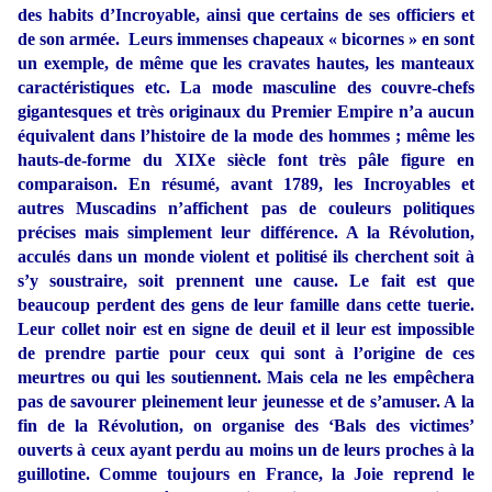
des habits d’Incroyable, ainsi que certains de ses officiers et
de son armée.
Leurs immenses chapeaux « bicornes » en sont
un exemple, de même que les cravates hautes, les manteaux
caractéristiques etc. La mode masculine des couvre-chefs
gigantesques et très originaux du Premier Empire n’a aucun
équivalent dans l’histoire de la mode des hommes ; même les
hauts-de-forme du XIXe siècle font très pâle figure en
comparaison. En résumé, avant 1789, les Incroyables et
autres Muscadins n’affichent pas de couleurs politiques
précises mais simplement leur différence. A la Révolution,
acculés dans un monde violent et politisé ils cherchent soit à
s’y soustraire, soit prennent une cause. Le fait est que
beaucoup perdent des gens de leur famille dans cette tuerie.
Leur collet noir est en signe de deuil et il leur est impossible
de prendre partie pour ceux qui sont à l’origine de ces
meurtres ou qui les soutiennent. Mais cela ne les empêchera
pas de savourer pleinement leur jeunesse et de s’amuser. A la
fin de la Révolution, on organise des ‘Bals des victimes’
ouverts à ceux ayant perdu au moins un de leurs proches à la
guillotine. Comme toujours en France, la Joie reprend le