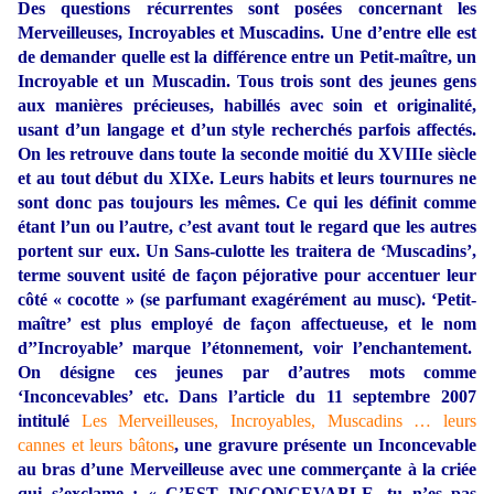
Des questions récurrentes sont posées concernant les
Merveilleuses, Incroyables et Muscadins. Une d’entre elle est
de demander quelle est la différence entre un Petit-maître, un
Incroyable et un Muscadin. Tous trois sont des jeunes gens
aux manières précieuses, habillés avec soin et originalité,
usant d’un langage et d’un style recherchés parfois affectés.
On les retrouve dans toute la seconde moitié du XVIIIe siècle
et au tout début du XIXe. Leurs habits et leurs tournures ne
sont donc pas toujours les mêmes. Ce qui les définit comme
étant l’un ou l’autre, c’est avant tout le regard que les autres
portent sur eux. Un Sans-culotte les traitera de ‘Muscadins’,
terme souvent usité de façon péjorative pour accentuer leur
côté « cocotte » (se parfumant exagérément au musc). ‘Petit-
maître’ est plus employé de façon affectueuse, et le nom
d’’Incroyable’ marque l’étonnement, voir l’enchantement.
On désigne ces jeunes par d’autres mots comme
‘Inconcevables’ etc. Dans l’article du 11 septembre 2007
intitulé
Les Merveilleuses, Incroyables, Muscadins … leurs
cannes et leurs bâtons
, une gravure présente un Inconcevable
au bras d’une Merveilleuse avec une commerçante à la criée
qui s’exclame : « C’EST INCONCEVABLE, tu n’es pas