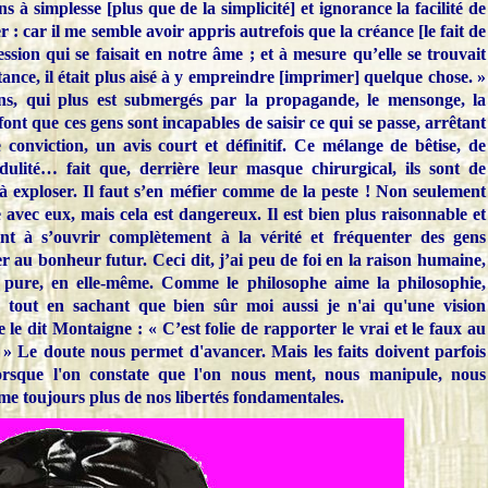
 à simplesse [plus que de la simplicité] et ignorance la facilité de
r : car il me semble avoir appris autrefois que la créance [le fait de
sion qui se faisait en notre âme ; et à mesure qu’elle se trouvait
tance, il était plus aisé à y empreindre [imprimer] quelque chose. »
ins, qui plus est submergés par la propagande, le mensonge, la
font que ces gens sont incapables de saisir ce qui se passe, arrêtant
 conviction, un avis court et définitif. Ce mélange de bêtise, de
dulité… fait que, derrière leur masque chirurgical, ils sont de
 à exploser. Il faut s’en méfier comme de la peste ! Non seulement
e avec eux, mais cela est dangereux. Il est bien plus raisonnable et
t à s’ouvrir complètement à la vérité et fréquenter des gens
r au bonheur futur. Ceci dit, j’ai peu de foi en la raison humaine,
pure, en elle-même. Comme le philosophe aime la philosophie,
, tout en sachant que bien sûr moi aussi je n'ai qu'une vision
le dit Montaigne : « C’est folie de rapporter le vrai et le faux au
 » Le doute nous permet d'avancer. Mais les faits doivent parfois
orsque l'on constate que l'on nous ment, nous manipule, nous
me toujours plus de nos libertés fondamentales.