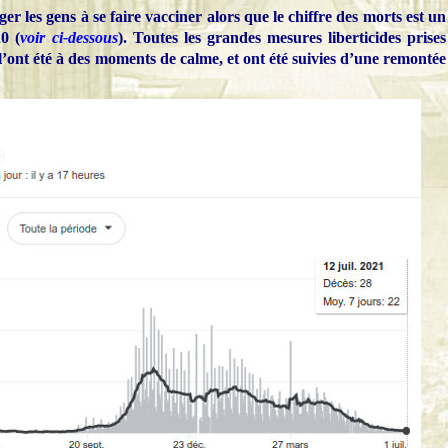
r les gens à se faire vacciner alors que le chiffre des morts est un
0 (
voir ci-dessous
). Toutes les grandes mesures liberticides prises
’ont été à des moments de calme, et ont été suivies d’une remontée