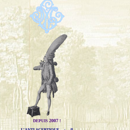
2007
DEPUIS
!
L’ANTI-SCEPTIQUE
:
Il