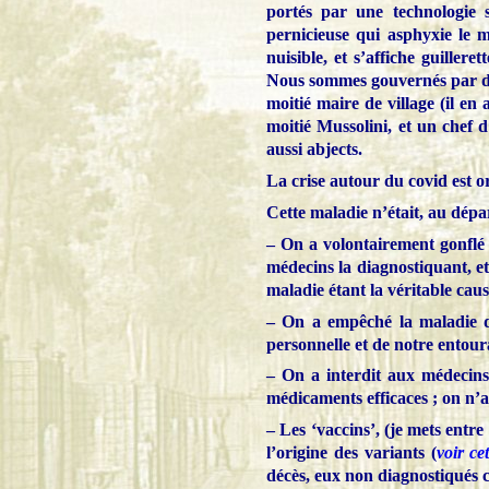
portés par une technologie 
pernicieuse qui asphyxie le m
nuisible, et s’affiche guille
Nous sommes gouvernés par de
moitié maire de village (il en 
moitié Mussolini, et un chef d
aussi abjects.
La crise autour du covid est o
Cette maladie n’était, au dépa
– On a volontairement gonflé 
médecins la diagnostiquant, e
maladie étant la véritable cau
– On a empêché la maladie de
personnelle et de notre entou
– On a interdit aux médecins 
médicaments efficaces ; on n’a 
– Les ‘vaccins’, (je mets entr
l’origine des variants (
voir ce
décès, eux non diagnostiqués 