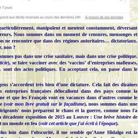
particulièrement, manipulent et mentent constamment, déversant
rreurs. Nous sommes dans un moment de censures, mensonges et
on ne rencontre que dans des régimes autoritaires… dictatoriaux.
r, non ?
mmes pas dans une crise sanitaire, mais dans une crise politique.
ticle
), se faire vacciner avec des ‘vaccins’ d’entreprises mafieuses,
… sont des actes politiques. En acceptant cela, on passe dans le
ns s’accordent très bien d’une dictature. Cela fait des dizaines
 entreprises françaises délocalisent dans des pays comme la
ne et que les Français vont en vacances dans d’autres comme le
e (
voir mon livre gratuit sur le façadisme
), nous sommes dans une
irigeants' nous préparent le chaos et la guerre, comme nous l'a
a décadente exposition de 2015 au Louvre :
Une brève histoire de
it un monde en feu (
voir cet article que j'ai écrit à l'époque
).
plus loin dans l’obscurité, il me semble qu’Anne Hidalgo est la