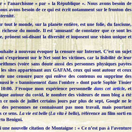
r « l’anarchisme » par « la République ». Nous avons besoin de
nous avons besoin de ce qui est écrit notamment sur le fronton des
aternité.
tout le monde, sur la planète entière, est une folie, du fascisme,
a richesse du monde. Il est 'amusant' de constater que ce sont les
 prônent soi-disant la diversité et imposent une vision unique et
 souhaite à nouveau évoquer la censure sur Internet. C’est un sujet
 s’expriment sur le Net sont les victimes, car la lisibilité de leur
lgorithmes (voire sans doute aussi des personnes physiques payées
e les sites appartenant aux GAFAM, ceux qui sont autour et ceux
oute une censure pure qui enlève des contenus ou supprime des
a aussi le « bannissement dans l’ombre » dont parle Sophie Tissier
e 10:00. J’évoque mon expérience personnelle
dans cet article
, et
itique autour du covid, le nombre des visiteurs de mon blog a été
 ce mois de juillet certains jours par plus de sept, Google ne le
 des personnes ne connaissant pas mon travail, mais pourtant
s ce sens.
La vie est belle
(
La vita è bella
), référence au film sorti en
rto Benigni.
ci une nouvelle citation de Montaigne : « Ce n’est pas à l’aventure