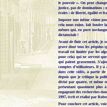
le pouvoir ». On peut change
justice, pas de dominations ; 
écoles : de liberté, égalité et fr
Imposer une même vision pour 
cela nous ruine, fait fondre l
mêmes qui, en pure novlangue,
dictatoriale !
Avant de finir cet article, je
grave dont tous les péquins qui
travail est limitée par les a
pour cela) qui ne servent qu
qui paient grassement. S'aj
comptes d’utilisateurs. Il y 
dans cette vidéo
, à partir d
depuis que je critique la pol
divisé par quatre, et même en
présentant quasiment plus à
engageant des recherches dan
1997, écrit et réalisé par Robe
Pour conclure cet article, voi