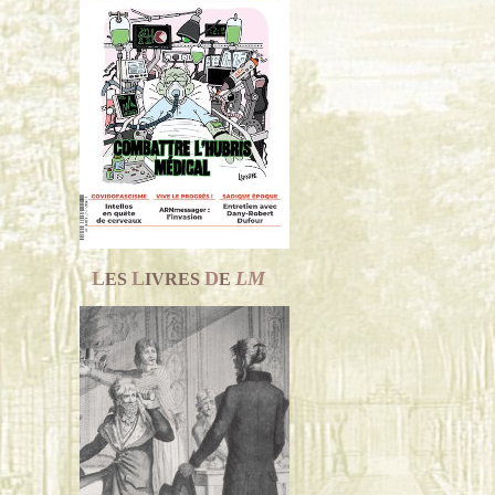
L
L
D
LM
ES
IVRES
E