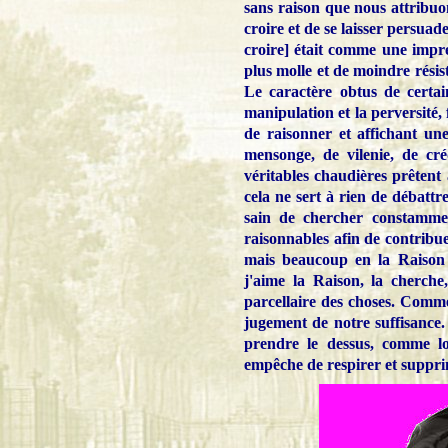
sans raison que nous attribuons
croire et de se laisser persuade
croire] était comme une impres
plus molle et de moindre résis
Le caractère obtus de certa
manipulation et la perversité, 
de raisonner et affichant une
mensonge, de vilenie, de cré
véritables chaudières prêtent
cela ne sert à rien de débattr
sain de chercher constammen
raisonnables afin de contribue
mais beaucoup en la Raison 
j'aime la Raison, la cherche
parcellaire des choses. Comme 
jugement de notre suffisance.
prendre le dessus, comme l
empêche de respirer et suppri