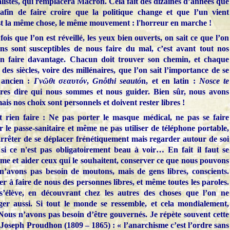
listes, qui remplacera Macron. Cela fait des dizaines d’années que
 afin de faire croire que la politique change et que l’un vient
est la même chose, le même mouvement : l'horreur en marche !
fois que l’on est réveillé, les yeux bien ouverts, on sait ce que l’on
ins sont susceptibles de nous faire du mal, c’est avant tout nos
en faire davantage. Chacun doit trouver son chemin, et chaque
 des siècles, voire des millénaires, que l’on sait l’importance de se
 ancien :
Γνῶθι σεαυτόν
,
Gnỗthi seautό
n, et en latin :
Nosce te
utres dire qui nous sommes et nous guider. Bien sûr, nous avons
ais nos choix sont personnels et doivent rester libres !
t rien faire : Ne pas porter le masque médical, ne pas se faire
r le passe-sanitaire et même ne pas utiliser de téléphone portable,
 arrêter de se déplacer frénétiquement mais regarder autour de soi
ce n'est pas obligatoirement beau à voir… En fait il faut se
-même et aider ceux qui le souhaitent, conserver ce que nous pouvons
’avons pas besoin de moutons, mais de gens libres, conscients.
 à faire de nous des personnes libres, et même toutes les paroles.
’élève, en découvrant chez les autres des choses que l’on ne
er aussi. Si tout le monde se ressemble, et cela mondialement,
. Nous n’avons pas besoin d’être gouvernés. Je répète souvent cette
-Joseph Proudhon (1809 – 1865) : « l’anarchisme c’est l’ordre sans