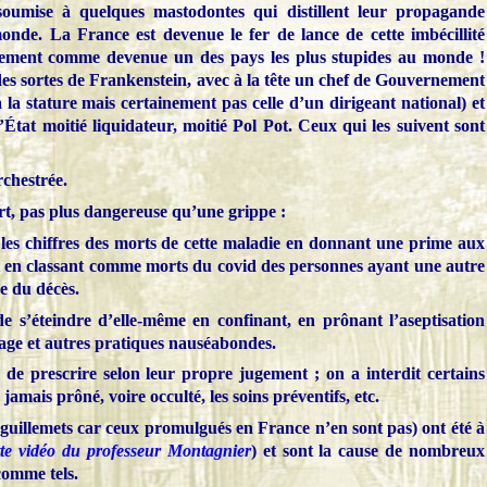
soumise à quelques mastodontes qui distillent leur propagande
onde. La France est devenue le fer de lance de cette imbécillité
rettement comme devenue un des pays les plus stupides au monde !
s sortes de Frankenstein, avec à la tête un chef de Gouvernement
a la stature mais certainement pas celle d’un dirigeant national) et
’État moitié liquidateur, moitié Pol Pot. Ceux qui les suivent sont
rchestrée.
rt, pas plus dangereuse qu’une grippe :
les chiffres des morts de cette maladie en donnant une prime aux
t en classant comme morts du covid des personnes ayant une autre
se du décès.
 s’éteindre d’elle-même en confinant, en prônant l’aseptisation
rage et autres pratiques nauséabondes.
de prescrire selon leur propre jugement ; on a interdit certains
jamais prôné, voire occulté, les soins préventifs, etc.
e guillemets car ceux promulgués en France n’en sont pas) ont été à
tte vidéo du professeur Montagnier
) et sont la cause de nombreux
comme tels.