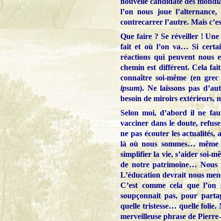
nouvelle candidate des mondia
l’on nous joue l’alternance,
contrecarrer l’autre. Mais c’
Que faire ? Se réveiller ! Une 
fait et où l’on va… Si certa
réactions qui peuvent nous 
chemin est différent. Cela fait
connaître soi-même (en grec
ipsum
). Ne laissons pas d’a
besoin de miroirs extérieurs, m
Selon moi, d’abord il ne fau
vacciner dans le doute, refuse
ne pas écouter les actualités,
là où nous sommes… même si 
simplifier la vie, s’aider soi
de notre patrimoine… Nous n
L’éducation devrait nous mener
C’est comme cela que l’on s
soupçonnait pas, pour partag
quelle tristesse… quelle folie
merveilleuse phrase de Pierre