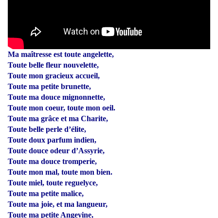
Ma maîtresse est toute angelette,
Toute belle fleur nouvelette,
Toute mon gracieux accueil,
Toute ma petite brunette,
Toute ma douce mignonnette,
Toute mon coeur, toute mon oeil.
Toute ma grâce et ma Charite,
Toute belle perle d’élite,
Toute doux parfum indien,
Toute douce odeur d’Assyrie,
Toute ma douce tromperie,
Toute mon mal, toute mon bien.
Toute miel, toute reguelyce,
Toute ma petite malice,
Toute ma joie, et ma langueur,
Toute ma petite Angevine,