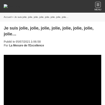
MENU
Accueil
» Je suis jolie, jolie, jolie, jolie, jolie, jolie, jolie, jolie…
Je suis jolie, jolie, jolie, jolie, jolie, jolie, jolie,
jolie…
Publié le 05/07/2021 à 06:58
Par
La Mesure de l'Excellence