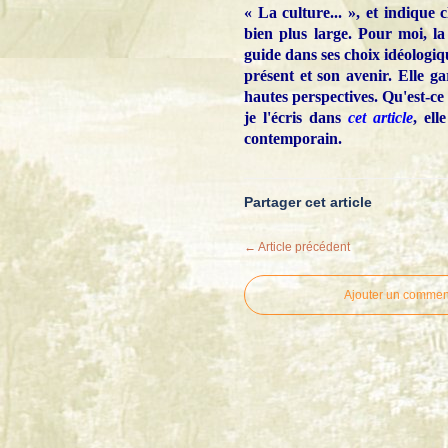
« La culture... », et indique c
bien plus large. Pour moi, la 
guide dans ses choix idéologiqu
présent et son avenir. Elle ga
hautes perspectives. Qu'est-ce
je l'écris dans
cet article
, ell
contemporain.
Partager cet article
← Article précédent
Ajouter un commen