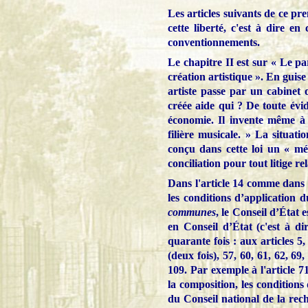
Les articles suivants de ce p
cette liberté, c'est à dire e
conventionnements.
Le chapitre II est sur « Le pa
création artistique ». En guis
artiste passe par un cabinet 
créée aide qui ? De toute évi
économie. Il invente même à 
filière musicale. » La situati
conçu dans cette loi un « mé
conciliation pour tout litige re
Dans l'article 14 comme dans 
les conditions d’application 
communes
, le Conseil d’État e
en Conseil d’État (c'est à di
quarante fois : aux articles 5, 
(deux fois), 57, 60, 61, 62, 69, 
109. Par exemple à l'article 71
la composition, les condition
du Conseil national de la rec