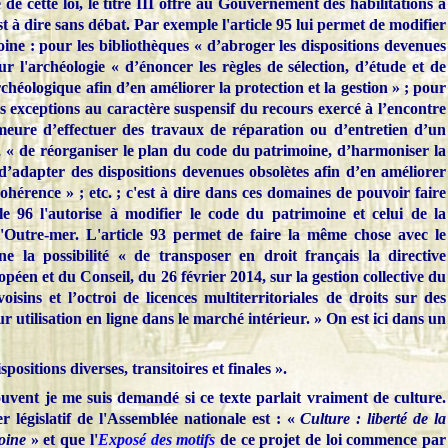
 de cette loi, le titre III offre au Gouvernement des habilitations à
t à dire sans débat. Par exemple l'article 95 lui permet de modifier
oine : pour les bibliothèques « d’abroger les dispositions devenues
r l'archéologie « d’énoncer les règles de sélection, d’étude et de
héologique afin d’en améliorer la protection et la gestion » ; pour
s exceptions au caractère suspensif du recours exercé à l’encontre
meure d’effectuer des travaux de réparation ou d’entretien d’un
 « de réorganiser le plan du code du patrimoine, d’harmoniser la
d’adapter des dispositions devenues obsolètes afin d’en améliorer
a cohérence » ; etc. ; c'est à dire dans ces domaines de pouvoir faire
le 96 l'autorise à modifier le code du patrimoine et celui de la
 l'Outre-mer. L'article 93 permet de faire la même chose avec le
ne la possibilité « de transposer en droit français la directive
en et du Conseil, du 26 février 2014, sur la gestion collective du
oisins et l’octroi de licences multiterritoriales de droits sur des
 utilisation en ligne dans le marché intérieur. » On est ici dans un
ispositions diverses, transitoires et finales ».
ouvent je me suis demandé si ce texte parlait vraiment de culture.
r législatif de l'Assemblée nationale est : «
Culture : liberté de la
moine
» et que l'
Exposé des motifs
de ce projet de loi commence par