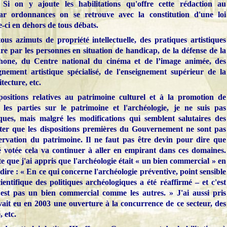
 Si on y ajoute les habilitations qu'offre cette rédaction au
ar ordonnances on se retrouve avec la constitution d'une loi
e-ci en dehors de tous débats.
 tous azimuts de propriété intellectuelle, des pratiques artistiques
ure par les personnes en situation de handicap, de la défense de la
hone, du Centre national du cinéma et de l’image animée, des
ignement artistique spécialisé, de l'enseignement supérieur de la
itecture, etc.
spositions relatives au patrimoine culturel et à la promotion de
 les parties sur le patrimoine et l'archéologie, je ne suis pas
iques, mais malgré les modifications qui semblent salutaires des
tater que les dispositions premières du Gouvernement ne sont pas
rvation du patrimoine. Il ne faut pas être devin pour dire que
é votée cela va continuer à aller en empirant dans ces domaines.
e que j'ai appris que l'archéologie était « un bien commercial » en
re : « En ce qui concerne l'archéologie préventive, point sensible
ientifique des politiques archéologiques a été réaffirmé – et c'est
 n'est pas un bien commercial comme les autres. » J'ai aussi pris
avait eu en 2003 une ouverture à la concurrence de ce secteur, des
, etc.