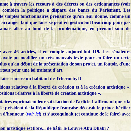
mme à travers les recours à des décrets ou des ordonnances (voir
re combien la politique a disparu des bancs du Parlement. Les
de simples fonctionnaires prenant ce qu'on leur donne, comme un
 l'arranger tant que faire se peut en gesticulant beaucoup pour pas
 jamais aller au fond de la problématique, en prenant soin de
té avec 46 articles, il en compte aujourd'hui 119. Les sénateurs
'avoir pu modifier un très mauvais texte pour en faire un texte
plus qu'au début de la présentation de son projet, un foutoir, d'une
tout pour une loi traitant d'art.
faire sourire un habitant de Tchernobyl !
itions relatives à la liberté de création et à la création artistique »,
sitions relatives à la liberté de création artistique ».
ires exprimaient leur satisfaction de l'article 1 affirmant que « la
, le président de la République française décorait le prince héritier
on d’honneur (
voir ici
) et s’accoquinait (et continue de le faire) avec
sion artistique est libre... de bâtir le Louvre Abu Dhabi ?