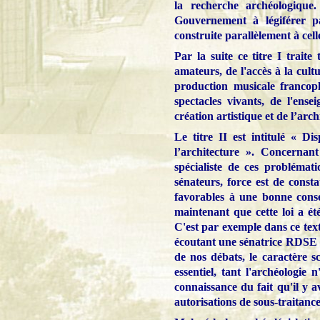
la recherche archéologique.
Gouvernement à légiférer p
construite parallèlement à cell
Par la suite ce titre I traite
amateurs, de l'accès à la cult
production musicale francop
spectacles vivants, de l'ense
création artistique et de l’arch
Le titre II est intitulé « Di
l’architecture ». Concernant
spécialiste de ces problémat
sénateurs, force est de cons
favorables à une bonne conse
maintenant que cette loi a ét
C'est par exemple dans ce text
écoutant une sénatrice RDSE di
de nos débats, le caractère sc
essentiel, tant l'archéologie
connaissance du fait qu'il y 
autorisations de sous-traitance