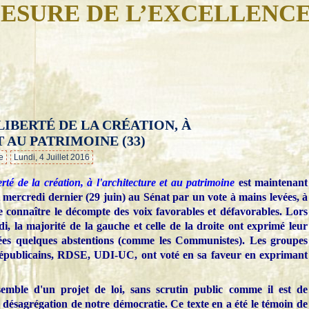
ESURE DE L’EXCELLENC
LIBERTÉ DE LA CRÉATION, À
…
 AU PATRIMOINE (33)
e
Lundi, 4 Juillet 2016
berté de la création, à l'architecture et au patrimoine
est maintenant
 mercredi dernier (29 juin) au Sénat par un vote à mains levées, à
se connaître le décompte des voix favorables et défavorables. Lors
i, la majorité de la gauche et celle de la droite ont exprimé leur
tées quelques abstentions (comme les Communistes). Les groupes
s Républicains, RDSE, UDI-UC, ont voté en sa faveur en exprimant
semble d'un projet de loi, sans scrutin public comme il est de
 désagrégation de notre démocratie. Ce texte en a été le témoin de