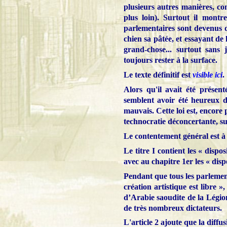
plusieurs autres manières, co
plus loin). Surtout il mont
parlementaires sont devenus 
chien sa pâtée, et essayant de
grand-chose... surtout sans
toujours rester à la surface.
Le texte définitif est
visible ici
.
Alors qu'il avait été présen
semblent avoir été heureux d
mauvais. Cette loi est, encore 
technocratie déconcertante, sur
Le contentement général est à 
Le titre I contient les « dispos
avec au chapitre 1er les « dispo
Pendant que tous les parlementa
création artistique est libre »
d’Arabie saoudite de la Légi
de très nombreux dictateurs.
L'article 2 ajoute que la diffu