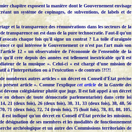
remier chapitre exposent la manière dont le Gouvernement envisage
n créant un système de copinages, de subventions, de labels et de
rtage et la transparence des rémunérations dans les secteurs de la
e de transparence on est dans de la pure technocratie. Faut-il qu'un
d'avocats chaque fois qu'il signe un contrat ? La toile d'araignée
dence ce qui intéresse le Gouvernement ce n'est pas l'art mais son
l'article 12 « un observatoire de l’économie de l’ensemble de la
on qu'il crée depuis des années est tellement inextricable qu'il est
diateur de la musique ». Celui-ci « est chargé d’une mission de
latif à l’interprétation ou à l’exécution » de contrats !?!?!
de nombreux autres articles « un décret en Conseil d’État précise
du présent article ». Comme l'explique
cet article
de la
Gazette des
st devenu colégislateur plutôt que juge. Il est fait appel à un décret
re en dehors de toute démocratie parlementariste) dans cette loi
14, 21 (deux fois), 26 (deux fois), 30, 31, 33 (deux fois), 38, 48, 56
70, 71 (deux fois), 72, 74 (trois fois), 75 (huit fois), 78, 81, 88, 105,
 il est indiqué qu'un décret en Conseil d’État précise les missions,
s de désignation de ses membres et les modalités de fonctionnement
herche archéologique et un autre des Commissions territoriales de