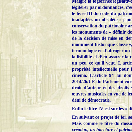
Malgré la logorrhée législative
légiférer par ordonnances, c'es
le livre III du code du patrim
inadaptées ou obsolète » ; pou
conservation du patrimoine arc
les monuments de « définir de
de la décision de mise en de
monument historique classé »,
terminologie et d’abroger ou 
la lisibilité et d’en assurer l
un peu ce qu'il veut. L'artic
propriété intellectuelle pour
cinéma. L'article 94 lui don
2014/26/UE du Parlement europé
droit d’auteur et des droits v
œuvres musicales en vue de leur
déni de démocratie.
Enfin le titre IV est sur les « d
En suivant ce projet de loi, s
Mais comme le titre du dossie
création, architecture et patri