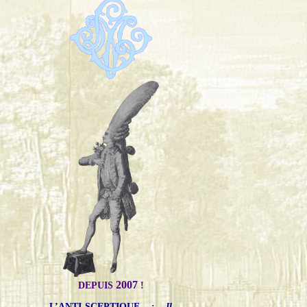
2007
DEPUIS
!
L’ANTI-SCEPTIQUE
:
Il