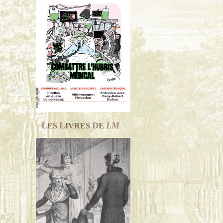
L
L
D
LM
ES
IVRES
E