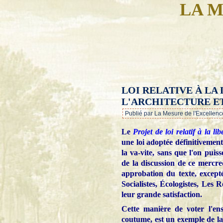
LA M
LOI RELATIVE À LA 
L'ARCHITECTURE ET
Publié par La Mesure de l'Excellenc
Le
Projet de loi relatif à la li
une loi adoptée définitivement
la va-vite, sans que l'on puis
de la discussion de ce mercred
approbation du texte, excep
Socialistes, Écologistes, Le
leur grande satisfaction.
Cette manière de voter l'en
coutume, est un exemple de la