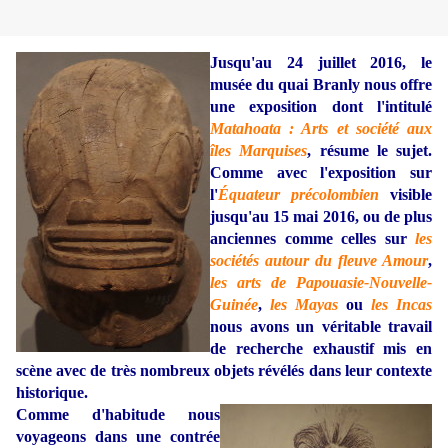
Jusqu'au 24 juillet 2016, le
musée du quai Branly nous offre
une exposition dont l'intitulé
Matahoata : Arts et société aux
îles Marquises
, résume le sujet.
Comme avec l'exposition sur
l'
Équateur précolombien
visible
jusqu'au 15 mai 2016, ou de plus
anciennes comme celles sur
les
sociétés autour du fleuve Amour
,
les arts de Papouasie-Nouvelle-
Guinée
,
les Mayas
ou
les Incas
nous avons un véritable travail
de recherche exhaustif mis en
scène avec de très nombreux objets révélés dans leur contexte
historique.
Comme d'habitude nous
voyageons dans une contrée