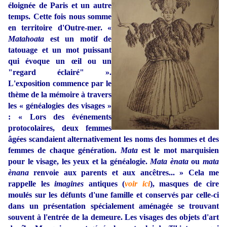
éloignée de Paris et un autre
temps. Cette fois nous somme
en territoire d'Outre-mer. «
Matahoata
est un motif de
tatouage et un mot puissant
qui évoque un œil ou un
"regard éclairé" ».
L'exposition commence par le
thème de la mémoire à travers
les « généalogies des visages »
: « Lors des événements
protocolaires, deux femmes
âgées scandaient alternativement les noms des hommes et des
femmes de chaque génération.
Mata
est le mot marquisien
pour le visage, les yeux et la généalogie.
Mata ènata
ou
mata
ènana
renvoie aux parents et aux ancêtres... » Cela me
rappelle les
imagines
antiques (
voir ici
), masques de cire
moulés sur les défunts d'une famille et conservés par celle-ci
dans un présentation spécialement aménagée se trouvant
souvent à l'entrée de la demeure. Les visages des objets d'art