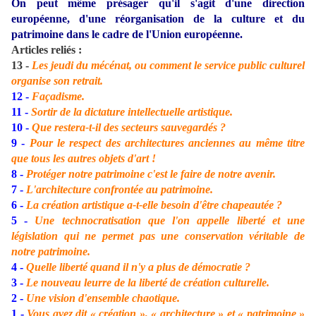
On peut même présager qu'il s'agit d'une direction
européenne, d'une réorganisation de la culture et du
patrimoine dans le cadre de l'Union européenne.
Articles reliés :
13 -
Les jeudi du mécénat, ou comment le service public culturel
organise son retrait.
12 -
Façadisme.
11 -
Sortir de la dictature intellectuelle artistique.
10 -
Que restera-t-il des secteurs sauvegardés ?
9 -
Pour le respect des architectures anciennes au même titre
que tous les autres objets d'art !
8 -
Protéger notre patrimoine c'est le faire de notre avenir.
7 -
L'architecture confrontée au patrimoine.
6 -
La création artistique a-t-elle besoin d'être chapeautée ?
5 -
Une technocratisation que l'on appelle liberté et une
législation qui ne permet pas une conservation véritable de
notre patrimoine.
4 -
Quelle liberté quand il n'y a plus de démocratie ?
3 -
Le nouveau leurre de la liberté de création culturelle.
2 -
Une vision d'ensemble chaotique.
1 -
Vous avez dit « création », « architecture » et « patrimoine »