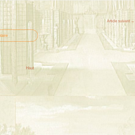
Article suivant →
taire
Haut