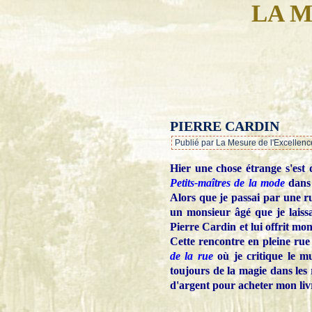
LA M
PIERRE CARDIN
Publié par La Mesure de l'Excellenc
Hier une chose étrange s'est 
Petits-maîtres de la mode
dans d
Alors que je passai par une ru
un monsieur âgé que je laiss
Pierre Cardin et lui offrit mon
Cette rencontre en pleine rue
de la rue
où je critique le m
toujours de la magie dans les 
d'argent pour acheter mon liv