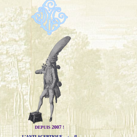
2007
DEPUIS
!
L’ANTI-SCEPTIQUE
:
Il