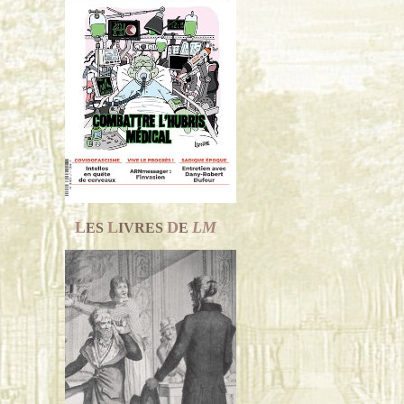
L
L
D
LM
ES
IVRES
E