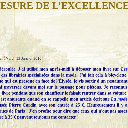
ESURE DE L’EXCELLENC
…
e
Mardi, 12 Janvier 2016
déroulée. J'ai utilisé mon après-midi à déposer mon livre sur
Les
es librairies spécialisées dans la mode. J'ai fait cela à bicyclette.
e qui est presque en face de l’Élysée, je vis sortir d'un restaurant
ai traverser devant moi sur le passage pour piétons. Je reconnus
 livre pendant que son chauffeur le faisait rentrer dans sa voiture.
 est amusante quand on se rappelle mon article écrit sur
La mode
usée Pierre Cardin avec son entrée à 25 €. Heureusement il y a
rues de Paris ! J'en profite pour dire que ceux qui n'ont pas assez
re à 35 € peuvent toujours me contacter !