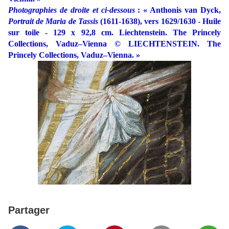
Photographies de droite et ci-dessous
: « Anthonis van Dyck,
Portrait de Maria de Tassis
(1611-1638), vers 1629/1630 - Huile
sur toile - 129 x 92,8 cm. Liechtenstein. The Princely
Collections, Vaduz–Vienna © LIECHTENSTEIN. The
Princely Collections, Vaduz–Vienna. »
Partager