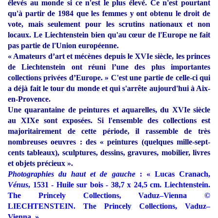
élevés au monde si ce n'est le plus élevé. Ce n'est pourtant
qu'à partir de 1984 que les femmes y ont obtenu le droit de
vote, mais seulement pour les scrutins nationaux et non
locaux. Le Liechtenstein bien qu'au cœur de l'Europe ne fait
pas partie de l'Union européenne.
« Amateurs d’art et mécènes depuis le XVIe siècle, les princes
de Liechtenstein ont réuni l’une des plus importantes
collections privées d’Europe. » C'est une partie de celle-ci qui
a déjà fait le tour du monde et qui s'arrête aujourd'hui à Aix-
en-Provence.
Une quarantaine de peintures et aquarelles, du XVIe siècle
au XIXe sont exposées. Si l'ensemble des collections est
majoritairement de cette période, il rassemble de très
nombreuses oeuvres : des « peintures (quelques mille-sept-
cents tableaux), sculptures, dessins, gravures, mobilier, livres
et objets précieux ».
Photographies du haut et de gauche
: « Lucas Cranach,
Vénus
, 1531 - Huile sur bois - 38,7 x 24,5 cm. Liechtenstein.
The Princely Collections, Vaduz–Vienna ©
LIECHTENSTEIN. The Princely Collections, Vaduz–
Vienna. »