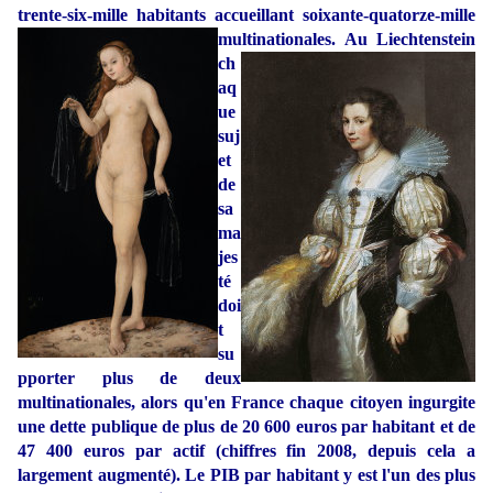
trente-six-mille habitants accueillant soixante-quatorze-mille
multinationales.
Au Liechtenstein
ch
aq
ue
suj
et
de
sa
ma
jes
té
doi
t
su
pporter plus de deux
multinationales, a
lors qu'en France chaque citoyen ingurgite
une dette publique de plus de 20 600 euros par habitant et de
47 400 euros par actif (chiffres fin 2008, depuis cela a
largement augmenté). Le PIB par habitant y est l'un des plus