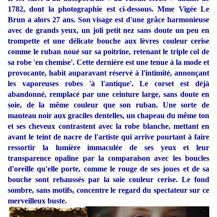
1782, dont la photographie est ci-dessous. Mme Vigée Le
Brun a alors 27 ans. Son visage est d'une grâce harmonieuse
avec de grands yeux, un joli petit nez sans doute un peu en
trompette et une délicate bouche aux lèvres couleur cerise
comme le ruban noué sur sa poitrine, retenant le triple col de
sa robe 'en chemise'. Cette dernière est une tenue à la mode et
provocante, habit auparavant réservé à l'intimité, annonçant
les vaporeuses robes 'à l'antique'. Le corset est déjà
abandonné, remplacé par une ceinture large, sans doute en
soie, de la même couleur que son ruban. Une sorte de
manteau noir aux graciles dentelles, un chapeau du même ton
et ses cheveux contrastent avec la robe blanche, mettant en
avant le teint de nacre de l'artiste qui arrive pourtant à faire
ressortir la lumière immaculée de ses yeux et leur
transparence opaline par la comparaison avec les boucles
d'oreille qu'elle porte, comme le rouge de ses joues et de sa
bouche sont rehaussés par la soie couleur cerise. Le fond
sombre, sans motifs, concentre le regard du spectateur sur ce
merveilleux buste.