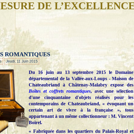
ESURE DE L’EXCELLENC
TS ROMANTIQUES
…
e
Jeudi, 11 Juin 2015
Du 16 juin au 13 septembre 2015 le Domaine
départemental de la Vallée-aux-Loups - Maison de
Chateaubriand à Châtenay-Malabry expose des
Boîtes et coffrets romantiques
, avec une sélection
d'une cinquantaine d'objets réalisés pour les
contemporains de Chateaubriand, « évoquant un
certain art de vivre à la française », tous
appartenant à un même collectionneur : M. Vincent
Boirel.
« Fabriquée dans les quartiers du Palais-Royal et