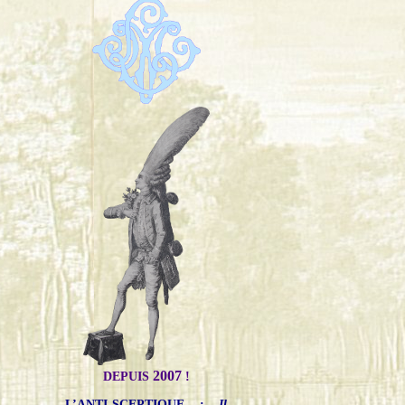
2007
DEPUIS
!
L’ANTI-SCEPTIQUE
:
Il