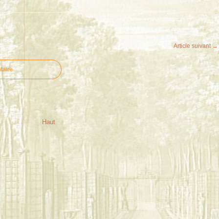
Article suivant →
taire
Haut