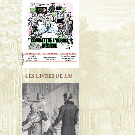
L
L
D
LM
ES
IVRES
E